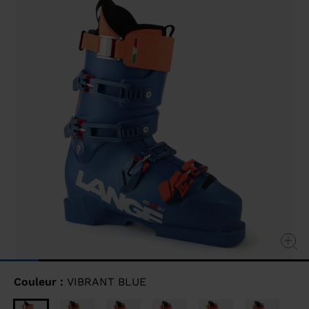
Lien
sur
la
même
page.
Couleur :
VIBRANT BLUE