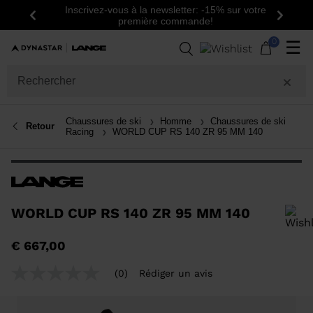
Inscrivez-vous à la newsletter: -15% sur votre
Précédent
Suiva
première commande!
0
☰
Chaussures de ski
Homme
Chaussures de ski
Retour
Racing
WORLD CUP RS 140 ZR 95 MM 140
WORLD CUP RS 140 ZR 95 MM 140
Pour ajouter un produit à la liste de souhaits, veuillez sélectionner une
€ 667,00
taille
(0)
Rédiger un avis
Aucune
valeur
de
notation