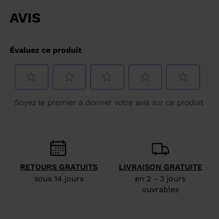
website
version
for
United
States
.
RETOURS GRATUITS
LIVRAISON GRATUITE
sous 14 jours
en 2 - 3 jours
ouvrables