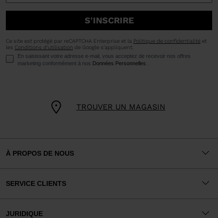
S'INSCRIRE
Ce site est protégé par reCAPTCHA Enterprise et la
Politique de confidentialité
et
les
Conditions d'utilisation
de Google s'appliquent.
En saisissant votre adresse e-mail, vous acceptez de recevoir nos offres
marketing conformément à nos
Données Personnelles
.
TROUVER UN MAGASIN
À PROPOS DE NOUS
SERVICE CLIENTS
JURIDIQUE