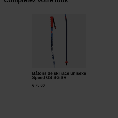
Complétez votre look
chaussures.
Puissance, rebond et contrôle améliorés
La technologie Dual Core mélange des matériaux de
différentes rigidités afin d'offrir au skieur une plus
grande réactivité, davantage de puissance et un
rebond explosif pour des performances accrues.
Design plus fluide et aérodynamique
Les nouvelles chaussures de course RS sont plus
aérodynamiques que jamais grâce à notre
collaboration avec l'équipe de Formule 1 Sauber-Alfa
Bâtons de ski race unisexe
Romeo Racing. Ensemble, nous avons développé la
Speed GS-SG SR
chaussure de ski la plus aérodynamique du marché.
€ 78,00
C'est dans leur soufflerie qu'est né le concept "Air
Flow" pour vous permettre d'aller encore plus vite. Il
s'agit d'une technologie révolutionnaire qui optimise la
forme de la coque afin d'augmenter le coefficient de
pénétration dans l'air et améliorer ainsi la réduction
de trainée.