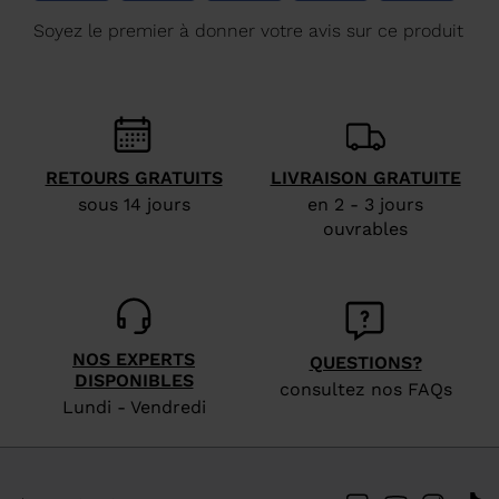
Luxembourg
.
We
recommend
visiting
the
website
RETOURS GRATUITS
LIVRAISON GRATUITE
version
sous 14 jours
en 2 - 3 jours
ouvrables
for
United
States
.
NOS EXPERTS
QUESTIONS?
DISPONIBLES
consultez nos FAQs
Lundi - Vendredi