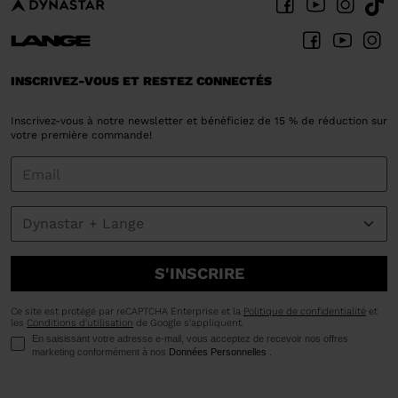
INSCRIVEZ-VOUS ET RESTEZ CONNECTÉS
Inscrivez-vous à notre newsletter et bénéficiez de 15 % de réduction sur
votre première commande!
S'INSCRIRE
Ce site est protégé par reCAPTCHA Enterprise et la
Politique de confidentialité
et
les
Conditions d'utilisation
de Google s'appliquent.
En saisissant votre adresse e-mail, vous acceptez de recevoir nos offres
marketing conformément à nos
Données Personnelles
.