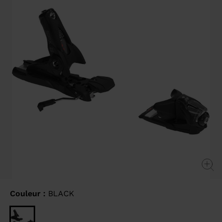
sur
la
même
page.
Couleur :
BLACK