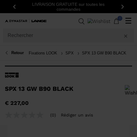
LIVRAISON GRATUITE sur toutes les
Précédent
Suiva
commandes
0
☰
Retour
Fixations LOOK
SPX
SPX 13 GW B90 BLACK
SPX 13 GW B90 BLACK
Pour ajouter un produit à la liste de souhaits, veuillez sélectionner une
€ 227,00
taille
(0)
Rédiger un avis
Aucune
valeur
de
notation
Lien