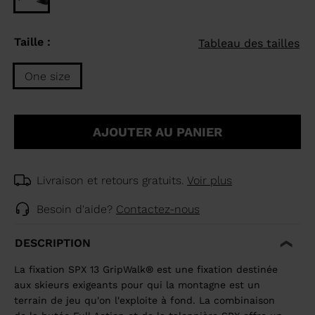
Taille :
Tableau des tailles
One size
Taille
One
AJOUTER AU PANIER
size
selected
Livraison et retours gratuits.
Voir plus
Besoin d'aide?
Contactez-nous
DESCRIPTION
La fixation SPX 13 GripWalk® est une fixation destinée
aux skieurs exigeants pour qui la montagne est un
terrain de jeu qu'on l'exploite à fond. La combinaison