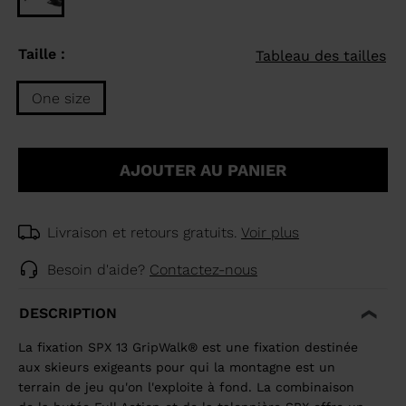
Taille :
Tableau des tailles
One size
Taille
One
AJOUTER AU PANIER
size
selected
Livraison et retours gratuits.
Voir plus
Besoin d'aide?
Contactez-nous
DESCRIPTION
La fixation SPX 13 GripWalk® est une fixation destinée
aux skieurs exigeants pour qui la montagne est un
terrain de jeu qu'on l'exploite à fond. La combinaison