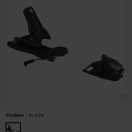
sur
la
même
page.
Couleur :
BLACK