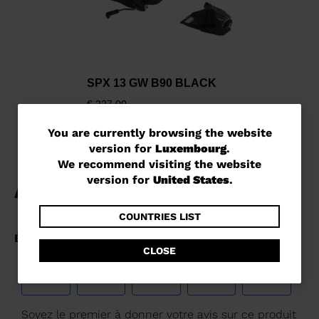
SPX 13 GW B90 BLACK
€ 227,00
You
You are currently browsing the website
version for
Luxembourg
.
are
We recommend visiting the website
currently
version for
United States
.
browsing
the
COUNTRIES LIST
website
CLOSE
version
for
Luxembourg
.