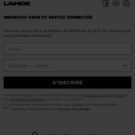
INSCRIVEZ-VOUS ET RESTEZ CONNECTÉS
Inscrivez-vous à notre newsletter et bénéficiez de 15 % de réduction sur
votre première commande!
S'INSCRIRE
Ce site est protégé par reCAPTCHA Enterprise et la
Politique de confidentialité
et
les
Conditions d'utilisation
de Google s'appliquent.
En saisissant votre adresse e-mail, vous acceptez de recevoir nos offres
marketing conformément à nos
Données Personnelles
.