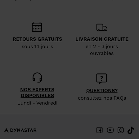
We
recommend
visiting
the
RETOURS GRATUITS
LIVRAISON GRATUITE
website
sous 14 jours
en 2 - 3 jours
version
ouvrables
for
United
States
.
NOS EXPERTS
QUESTIONS?
DISPONIBLES
consultez nos FAQs
Lundi - Vendredi