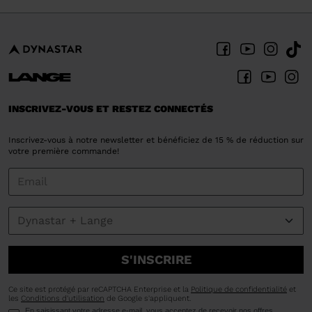
INSCRIVEZ-VOUS ET RESTEZ CONNECTÉS
Inscrivez-vous à notre newsletter et bénéficiez de 15 % de réduction sur
votre première commande!
S'INSCRIRE
Ce site est protégé par reCAPTCHA Enterprise et la
Politique de confidentialité
et
les
Conditions d'utilisation
de Google s'appliquent.
En saisissant votre adresse e-mail, vous acceptez de recevoir nos offres