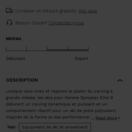
Livraison et retours gratuits.
Voir plus
Besoin d'aide?
Contactez-nous
NIVEAU
Débutant
Expert
DESCRIPTION
Lorsque vous vivez et respirez le plaisir du carving à
grande vitesse, les skis pour femme Dynastar Elite 9
délivrent un carving dynamique et puissant et un
comportement réactif pour un ski de piste polyvalent.
Inspirés de la forme et des performances de nos skis
Read More
...
de slalom de Coupe du Monde, ils sont conçus pour
Equipment de ski et snowboard
Tags:
les skieurs experts qui cherchent à décupler leur