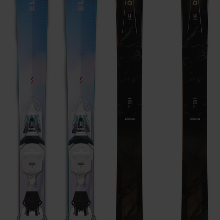
conservant l'accroche et la maîtrise dans chaque
virage.
Transfert de puissance efficace
Les chants en ABS canalisent l'énergie vers la carre du
ski pour une meilleure accroche et une meilleure
maîtrise.