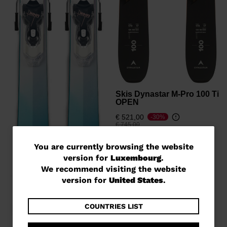
Skis Dynastar M-Pro 100 Ti
OPEN
€ 521,00
-30%
Prix réduit de
à
€ 745,00
You
You are currently browsing the website
version for
Luxembourg
.
are
We recommend visiting the website
currently
version for
United States
.
browsing
the
COUNTRIES LIST
website