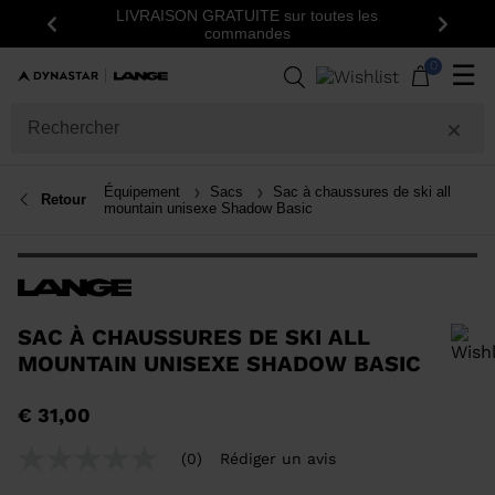
LIVRAISON GRATUITE sur toutes les
Insc
Précédent
Suiva
commandes
0
☰
Équipement
Sacs
Sac à chaussures de ski all
Retour
mountain unisexe Shadow Basic
SAC À CHAUSSURES DE SKI ALL
MOUNTAIN UNISEXE SHADOW BASIC
Pour ajouter un produit à la liste de souhaits, veuillez sélectionner une
€ 31,00
taille
(0)
Rédiger un avis
Aucune
valeur