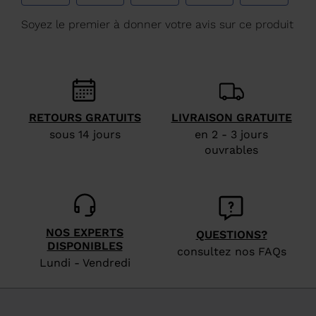
Luxembourg
.
We
recommend
visiting
the
website
RETOURS GRATUITS
LIVRAISON GRATUITE
version
sous 14 jours
en 2 - 3 jours
for
ouvrables
United
States
.
NOS EXPERTS
QUESTIONS?
DISPONIBLES
consultez nos FAQs
Lundi - Vendredi