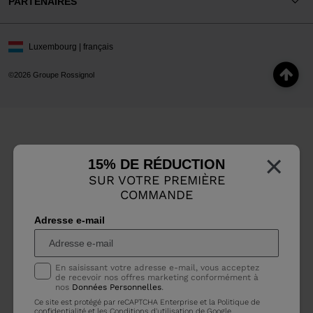
PARTENAIRES
Luxembourg | français
©2026 Groupe Rossignol
×
15% DE RÉDUCTION
SUR VOTRE PREMIÈRE
COMMANDE
Adresse e-mail
En saisissant votre adresse e-mail, vous acceptez
de recevoir nos offres marketing conformément à
nos
Données Personnelles
.
Ce site est protégé par reCAPTCHA Enterprise et la
Politique de
confidentialité
et les
Conditions d'utilisation
de Google