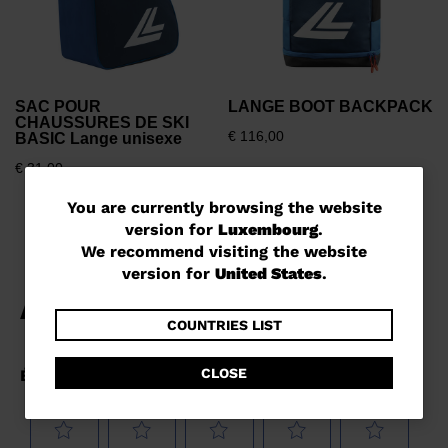
SAC POUR
LANGE BOOT BACKPACK
CHAUSSURES DE SKI
€ 116,00
BASIC Lange unisexe
€ 31,00
You
You are currently browsing the website
version for
Luxembourg
.
are
We recommend visiting the website
currently
version for
United States
.
browsing
the
COUNTRIES LIST
website
CLOSE
version
for