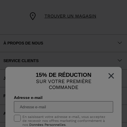
TROUVER UN MAGASIN
À PROPOS DE NOUS
SERVICE CLIENTS
×
15% DE RÉDUCTION
JURIDIQUE
SUR VOTRE PREMIÈRE
COMMANDE
PAIEMENTS ACCEPTÉS
Adresse e-mail
APPLI
En saisissant votre adresse e-mail, vous acceptez
de recevoir nos offres marketing conformément à
nos
Données Personnelles
.