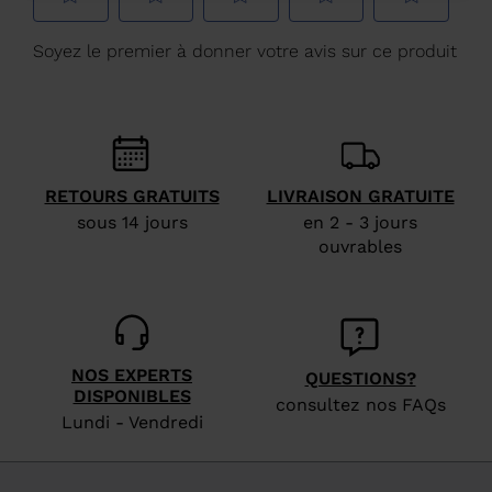
Luxembourg
.
We
recommend
visiting
the
website
RETOURS GRATUITS
LIVRAISON GRATUITE
version
sous 14 jours
en 2 - 3 jours
for
ouvrables
United
States
.
NOS EXPERTS
QUESTIONS?
DISPONIBLES
consultez nos FAQs
Lundi - Vendredi