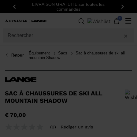
LIVRAISON GRATUITE sur toutes les
Précédent
Suiva
commandes
0
☰
Équipement
Sacs
Sac à chaussures de ski all
Retour
mountain Shadow
SAC À CHAUSSURES DE SKI ALL
MOUNTAIN SHADOW
Pour ajouter un produit à la liste de souhaits, veuillez sélectionner une
€ 70,00
taille
(0)
Rédiger un avis
Aucune
valeur