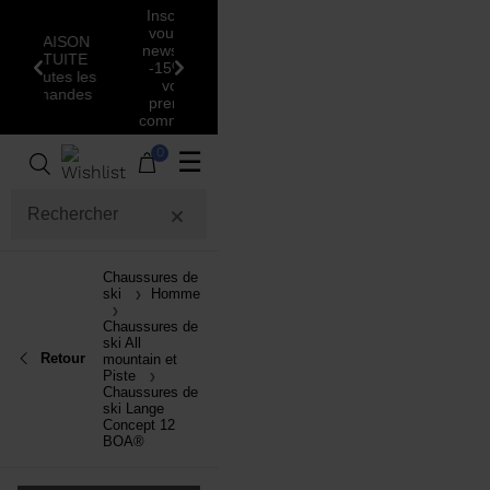
Inscrivez-
vous à la
newsletter:
-15% sur
Précédent
Suivant
votre
première
commande!
0
☰
Chaussures de
ski
Homme
Chaussures de
ski All
Retour
mountain et
Piste
Chaussures de
ski Lange
Concept 12
BOA®