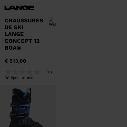
CHAUSSURES
DE SKI
LANGE
CONCEPT 12
BOA®
Pour ajouter un produit à la
€ 513,00
liste de souhaits, veuillez
sélectionner une taille
(0)
Aucune
Rédiger un avis
valeur
de
notation
Lien
sur
la
même
page.