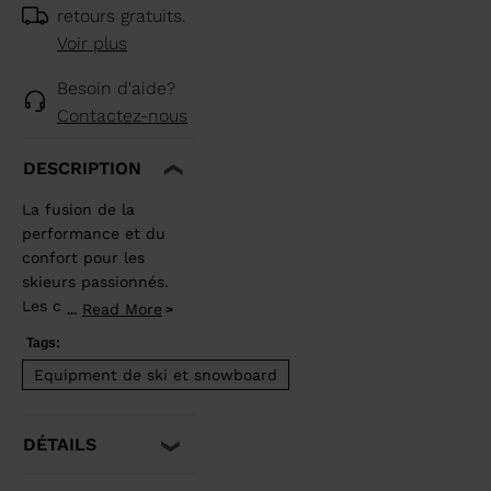
retours gratuits.
Voir plus
Besoin d'aide?
Contactez-nous
DESCRIPTION
La fusion de la
performance et du
confort pour les
skieurs passionnés.
Les chaussures de
Read More
...
ski Lange
Tags:
Concept 12 BOA®
Equipment de ski et snowboard
établissent une
nouvelle norme en
matière de confort
DÉTAILS
et de facilité
d'utilisation pour