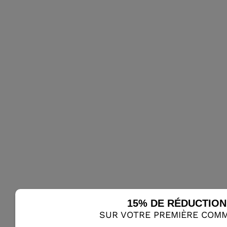
le mécanisme des
fixations alpines.
Empreinte carbone
réduite
Lange cherche à
réduire l'empreinte
carbone globale
grâce à l'utilisation
de matériaux
recyclés,
notamment une
coque contenant
au moins 30 % de
PU recyclé, une
bande Velcro 100 %
recyclée et une
semelle interne en
15% DE RÉDUCTION
PP 50 % recyclé.
SUR VOTRE PREMIÈRE COM