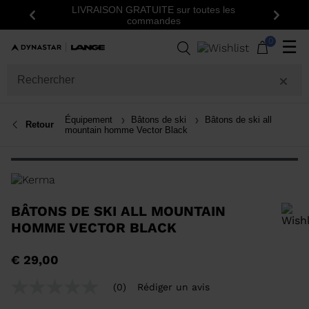
VRAISON GRATUITE sur toutes les
Inscrivez-vous à la new
Précédent
Suiva
commandes
première 
0
☰
Équipement
Bâtons de ski
Bâtons de ski all
Retour
mountain homme Vector Black
BÂTONS DE SKI ALL MOUNTAIN
HOMME VECTOR BLACK
Pour ajouter un produit à la liste de souhaits, veuillez sélectionner une
€ 29,00
taille
(0)
Rédiger un avis
Aucune
valeur