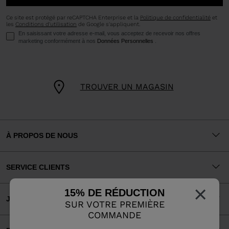
Ce site est protégé par reCAPTCHA Enterprise et la
Politique de confidentialité
et
les
Conditions d'utilisation
de Google s'appliquent.
En saisissant votre adresse e-mail, vous acceptez de recevoir nos offres
marketing conformément à nos
Données Personnelles
.
TROUVER UN MAGASIN
À PROPOS DE NOUS
SERVICE CLIENTS
×
15% DE RÉDUCTION
JURIDIQUE
SUR VOTRE PREMIÈRE
COMMANDE