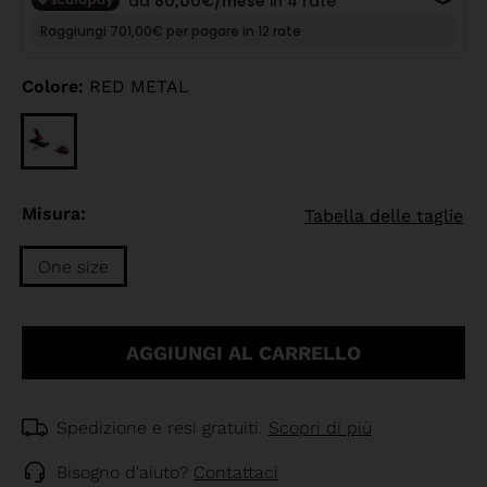
Colore:
RED METAL
Misura:
Tabella delle taglie
One size
Taglia
One
AGGIUNGI AL CARRELLO
size
selected
Spedizione e resi gratuiti.
Scopri di più
Bisogno d'aiuto?
Contattaci