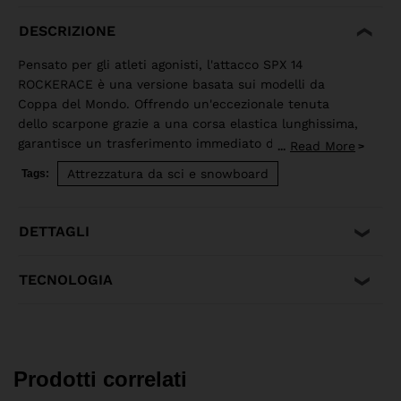
DESCRIZIONE
Pensato per gli atleti agonisti, l'attacco SPX 14
ROCKERACE è una versione basata sui modelli da
Coppa del Mondo. Offrendo un'eccezionale tenuta
dello scarpone grazie a una corsa elastica lunghissima,
garantisce un trasferimento immediato dell'energia, un
Read More
...
migliore assorbimento degli urti e la massima riduzione
Attrezzatura da sci e snowboard
Tags:
degli sganci accidentali. La lunghezza ridotta della
zona di montaggio e la talloniera semi-sospesa
migliorano il flex dello sci, per ancora più precisione e
DETTAGLI
controllo. È compatibile solo con sci dotati di piastra
R22 e scarponi conformi alle norme ISO 5355 A e
TECNOLOGIA
GripWalk® ISO 23223 A.
Prodotti correlati