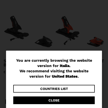
You
You are currently browsing the website
SPX 14 ROCKERACE GW
SPX 15 ROCKERACE HOT
BLACK RED
RED
version for
Italia
.
are
We recommend visiting the website
€ 320,00
€ 370,00
currently
version for
United States
.
browsing
the
COUNTRIES LIST
website
CLOSE
version