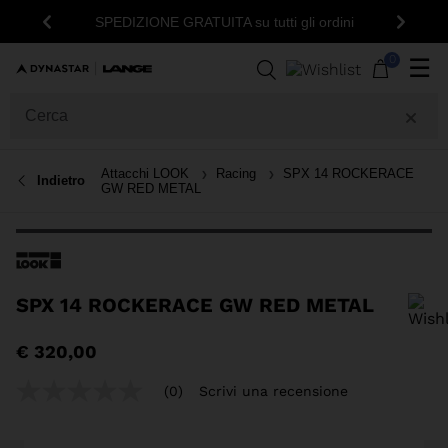
15% 
SPEDIZIONE GRATUITA su tutti gli ordini
Indietro
Avanti
0
☰
Attacchi LOOK
Racing
SPX 14 ROCKERACE
Indietro
GW RED METAL
SPX 14 ROCKERACE GW RED METAL
Per aggiungere un prodotto alla Wishlist, seleziona una taglia
€ 320,00
(0)
Scrivi una recensione
Nessuna
valutazione
Stesso
link