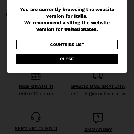
You
You are currently browsing the website
version for
Italia
.
are
We recommend visiting the website
currently
version for
United States
.
browsing
the
COUNTRIES LIST
website
CLOSE
version
for
Italia
.
RESI GRATUITI
SPEDIZIONE GRATUITA
We
entro 14 giorni
in 2 - 3 giorni lavorativi
recommend
visiting
the
website
SERVIZIO CLIENTI
DOMANDE?