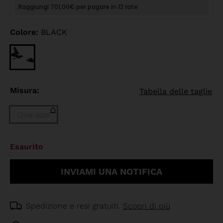
Colore:
BLACK
Misura:
Tabella delle taglie
One size
Taglia
Esaurito
One
size
INVIAMI UNA NOTIFICA
(Esaurito)
selected
Spedizione e resi gratuiti.
Scopri di più