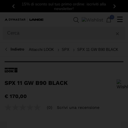
15% di sconto sul tuo primo ordine: iscriviti alla
Indietro
Avanti
newsletter!
0
☰
Indietro
Attacchi LOOK
SPX
SPX 11 GW B90 BLACK
SPX 11 GW B90 BLACK
Per aggiungere un prodotto alla Wishlist, seleziona una taglia
€ 170,00
(0)
Scrivi una recensione
Nessuna
valutazione
Stesso
link
alla