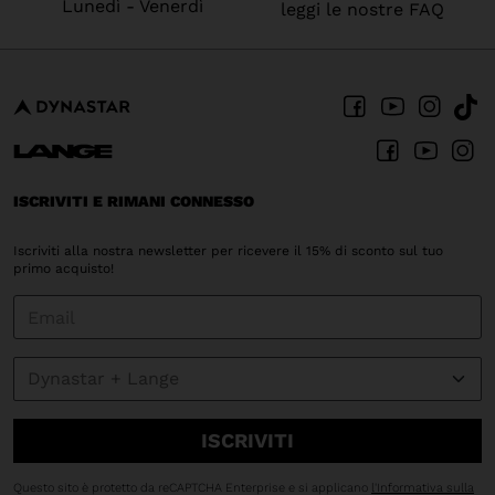
version
Lunedì - Venerdì
leggi le nostre FAQ
for
United
States
.
ISCRIVITI E RIMANI CONNESSO
Iscriviti alla nostra newsletter per ricevere il 15% di sconto sul tuo
primo acquisto!
ISCRIVITI
Questo sito è protetto da reCAPTCHA Enterprise e si applicano
l'Informativa sulla