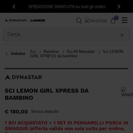
15% di sconto sul tuo p
EDIZIONE GRATUITA su tutti gli ordini
Indietro
Avanti
new
0
☰
Sci
Bambino
Sci All Mountain
Sci LEMON
Indietro
GIRL XPRESS da bambino
SCI LEMON GIRL XPRESS DA
BAMBINO
Per aggiungere un prodotto alla Wishlist, seleziona una taglia
€ 180,00
Senza attacchi
1 SCI ACQUISTATO = 1 SET DI PENNARELLI POSCA IN
OMAGGIO (offerta valida una sola volta per ordine,