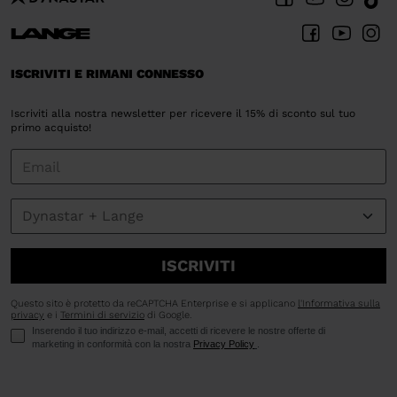
ISCRIVITI E RIMANI CONNESSO
Iscriviti alla nostra newsletter per ricevere il 15% di sconto sul tuo
primo acquisto!
ISCRIVITI
Questo sito è protetto da reCAPTCHA Enterprise e si applicano
l'Informativa sulla
privacy
e i
Termini di servizio
di Google.
Inserendo il tuo indirizzo e-mail, accetti di ricevere le nostre offerte di
marketing in conformità con la nostra
Privacy Policy
.