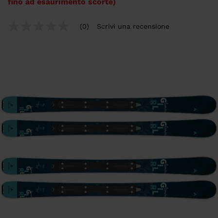
fino ad esaurimento scorte)
(0)
Scrivi una recensione
Nessuna
valutazione
Stesso
link
alla
pagina.