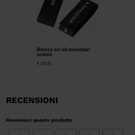
Italia
.
We
recommend
visiting
the
website
Blocca sci all-mountain
version
unisex
for
€ 18,00
United
States
.