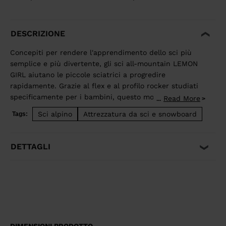
DESCRIZIONE
Concepiti per rendere l'apprendimento dello sci più
semplice e più divertente, gli sci all-mountain LEMON
GIRL aiutano le piccole sciatrici a progredire
rapidamente. Grazie al flex e al profilo rocker studiati
specificamente per i bambini, questo modello
Read More
...
permette alle giovanissime sciatrici di sfruttare a loro
Sci alpino
Attrezzatura da sci e snowboard
Tags:
vantaggio le variazioni del terreno per cimentarsi con
cambi di direzione, imparare a condurre e a fermarsi
in maniera facile, intuitiva e divertente.
DETTAGLI
DIMENSIONI PRODOTTO