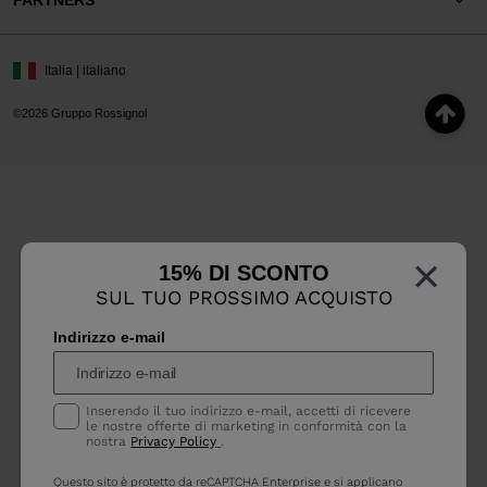
PARTNERS
Italia | italiano
©2026 Gruppo Rossignol
×
15% DI SCONTO
SUL TUO PROSSIMO ACQUISTO
Indirizzo e-mail
Inserendo il tuo indirizzo e-mail, accetti di ricevere
le nostre offerte di marketing in conformità con la
nostra
Privacy Policy
.
Questo sito è protetto da reCAPTCHA Enterprise e si applicano