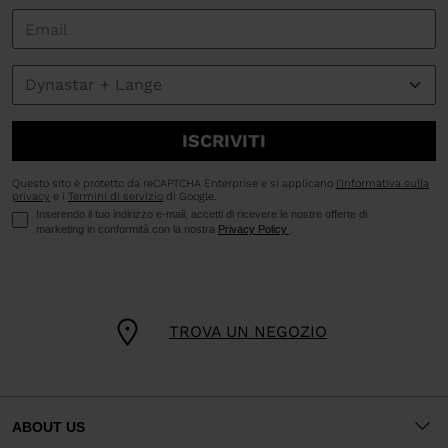
ISCRIVITI
Questo sito è protetto da reCAPTCHA Enterprise e si applicano
l'Informativa sulla
privacy
e i
Termini di servizio
di Google.
Inserendo il tuo indirizzo e-mail, accetti di ricevere le nostre offerte di
marketing in conformità con la nostra
Privacy Policy
.
TROVA UN NEGOZIO
ABOUT US