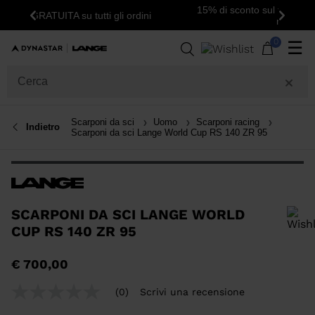
15% di sconto sul tuo primo ordine: iscriviti alla
Indietro
Avanti
newsletter!
0
☰
Scarponi da sci
Uomo
Scarponi racing
Indietro
Scarponi da sci Lange World Cup RS 140 ZR 95
SCARPONI DA SCI LANGE WORLD
CUP RS 140 ZR 95
Per aggiungere un prodotto alla Wishlist, seleziona una taglia
€ 700,00
(0)
Scrivi una recensione
Nessuna
valutazione