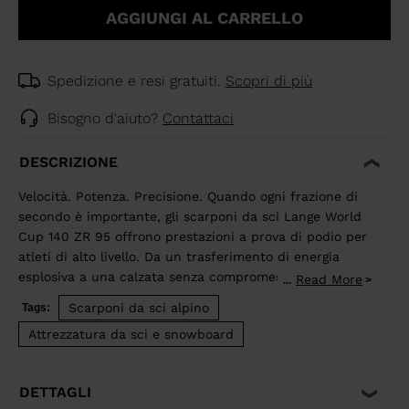
AGGIUNGI AL CARRELLO
Spedizione e resi gratuiti.
Scopri di più
Bisogno d'aiuto?
Contattaci
DESCRIZIONE
Velocità. Potenza. Precisione. Quando ogni frazione di
secondo è importante, gli scarponi da sci Lange World
Cup 140 ZR 95 offrono prestazioni a prova di podio per
atleti di alto livello. Da un trasferimento di energia
esplosiva a una calzata senza compromessi, fino al
Read More
...
design aerodinamico testato nella galleria del vento,
Scarponi da sci alpino
Tags:
ogni dettaglio di questi scarponi dà la priorità alla
Attrezzatura da sci e snowboard
precisione e all'efficienza. La potenza mirata della
struttura Dual Core reagisce ad ogni movimento come
se fosse un'estensione naturale del corpo per
DETTAGLI
massimizzare l'efficienza e la potenza a ogni curva. Un