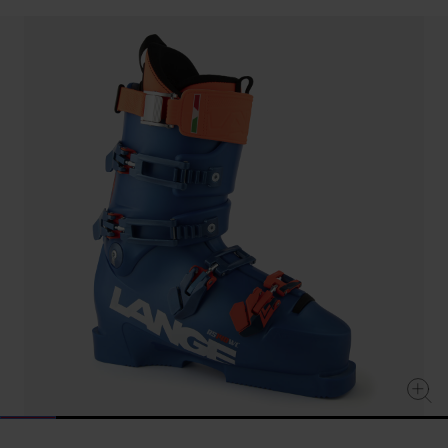
Stesso
link
alla
pagina.