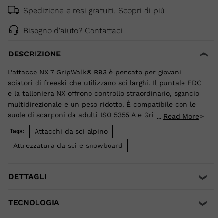
Spedizione e resi gratuiti.
Scopri di più
Bisogno d'aiuto?
Contattaci
DESCRIZIONE
L'attacco NX 7 GripWalk® B93 è pensato per giovani
sciatori di freeski che utilizzano sci larghi. Il puntale FDC
e la talloniera NX offrono controllo straordinario, sgancio
multidirezionale e un peso ridotto. È compatibile con le
suole di scarponi da adulti ISO 5355 A e GripWalk® ISO
Read More
...
23223 A.
Attacchi da sci alpino
Tags:
Attrezzatura da sci e snowboard
DETTAGLI
TECNOLOGIA