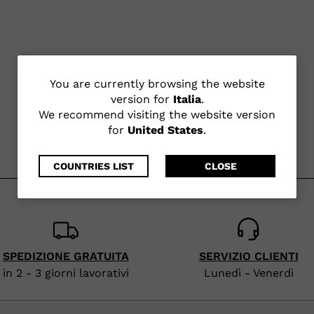
You
You are currently browsing the website
version for
Italia
.
are
We recommend visiting the website version
for
United States
.
currently
browsing
COUNTRIES LIST
CLOSE
the
website
version
SPEDIZIONE GRATUITA
SERVIZIO CLIENTI
for
in 2 - 3 giorni lavorativi
Lunedì - Venerdì
Italia
.