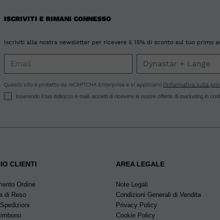
We
ISCRIVITI E RIMANI CONNESSO
recommend
visiting
Iscriviti alla nostra newsletter per ricevere il 15% di sconto sul tuo primo a
the
website
Questo sito è protetto da reCAPTCHA Enterprise e si applicano
l'Informativa sulla pri
Inserendo il tuo indirizzo e-mail, accetti di ricevere le nostre offerte di marketing in co
version
for
United
States
.
IO CLIENTI
AREA LEGALE
mento Ordine
Note Legali
a di Reso
Condizioni Generali di Vendita
 Spedizioni
Privacy Policy
Rimborsi
Cookie Policy