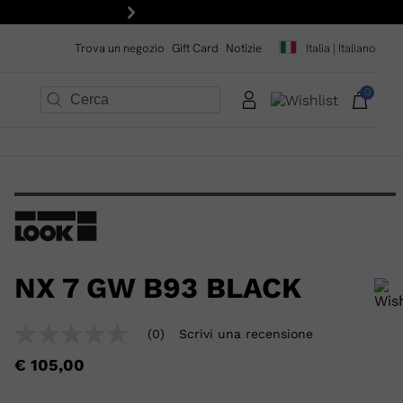
Avanti
Trova un negozio
Gift Card
Notizie
Italia | Italiano
0
×
×
×
×
×
×
NX 7 GW B93 BLACK
Per aggiungere un prodotto alla Wishlist, seleziona una taglia
(0)
Scrivi una recensione
Nessuna
valutazione
€ 105,00
Stesso
link
alla