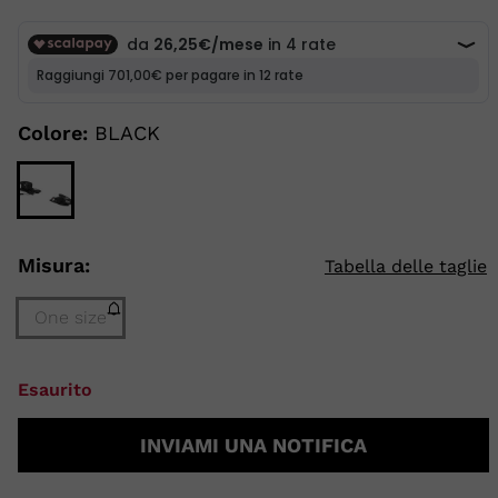
pagina.
ELLI
SCI ALPINISMO
Colore:
BLACK
Misura:
Tabella delle taglie
One size
Taglia
Esaurito
One
size
INVIAMI UNA NOTIFICA
(Esaurito)
selected