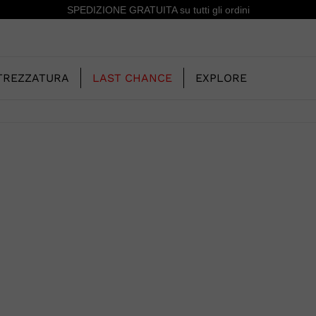
SPEDIZIONE GRATUITA su tutti gli ordini
TREZZATURA
LAST CHANCE
EXPLORE
LA NOSTRA
BAMBINO
BAMBINO
STORIA
DE
SCARPONI DA FREERIDE
SCI ALL MOUNTAIN
CONCEPT
SCARPONI RACING
RACING
RS
SHADOW
PONI
LX