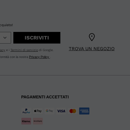
cquisto!
ISCRIVITI
TROVA UN NEGOZIO
vacy
e i
Termini di servizio
di Google.
nformità con la nostra
Privacy Policy
.
PAGAMENTI ACCETTATI