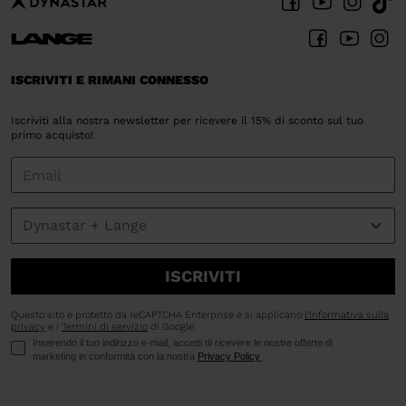
Italia
.
We
recommend
ISCRIVITI E RIMANI CONNESSO
visiting
the
Iscriviti alla nostra newsletter per ricevere il 15% di sconto sul tuo
primo acquisto!
website
version
for
United
States
.
ISCRIVITI
Questo sito è protetto da reCAPTCHA Enterprise e si applicano
l'Informativa sulla
privacy
e i
Termini di servizio
di Google.
Inserendo il tuo indirizzo e-mail, accetti di ricevere le nostre offerte di
marketing in conformità con la nostra
Privacy Policy
.