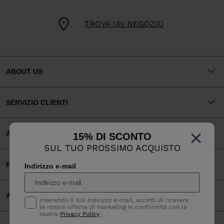
TROVA UN NEGOZIO
ABOUT US
SERVIZIO CLIENTI
×
AREA LEGALE
15% DI SCONTO
SUL TUO PROSSIMO ACQUISTO
PAGAMENTI ACCETTATI
Indirizzo e-mail
APP
Inserendo il tuo indirizzo e-mail, accetti di ricevere
le nostre offerte di marketing in conformità con la
nostra
Privacy Policy
.