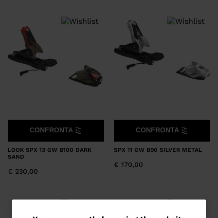
CONFRONTA
CONFRONTA
LOOK SPX 13 GW B100 DARK
SPX 11 GW B90 SILVER METAL
SAND
€ 170,00
€ 230,00