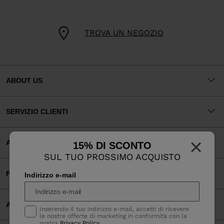
TROVA UN NEGOZIO
ABOUT US
SERVIZIO CLIENTI
×
AREA LEGALE
15% DI SCONTO
SUL TUO PROSSIMO ACQUISTO
PAGAMENTI ACCETTATI
Indirizzo e-mail
APP
Inserendo il tuo indirizzo e-mail, accetti di ricevere
le nostre offerte di marketing in conformità con la
nostra
Privacy Policy
.