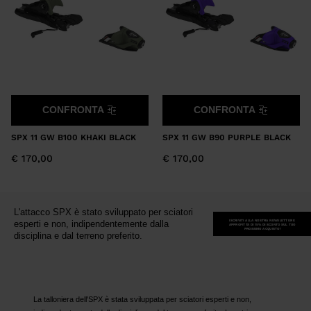
for
United
States
.
CONFRONTA
CONFRONTA
SPX 11 GW B100 KHAKI BLACK
SPX 11 GW B90 PURPLE BLACK
€ 170,00
€ 170,00
L'attacco SPX è stato sviluppato per sciatori
ISCRIVITI ALLA NOSTRA NEWSLETTER E
esperti e non, indipendentemente dalla
APPROFITTA DI 15% DI SCONTO SUL TUO
PROSSIMO ACQUISTO!
disciplina e dal terreno preferito.
La talloniera dell'SPX è stata sviluppata per sciatori esperti e non,