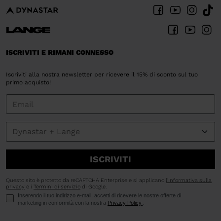
ISCRIVITI E RIMANI CONNESSO
Iscriviti alla nostra newsletter per ricevere il 15% di sconto sul tuo
primo acquisto!
ISCRIVITI
Questo sito è protetto da reCAPTCHA Enterprise e si applicano
l'Informativa sulla
privacy
e i
Termini di servizio
di Google.
Inserendo il tuo indirizzo e-mail, accetti di ricevere le nostre offerte di
marketing in conformità con la nostra
Privacy Policy
.