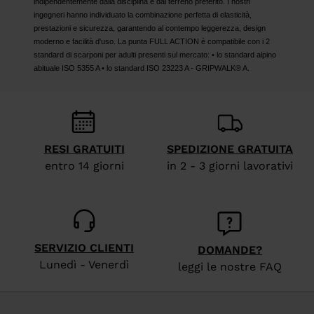
indipendentemente dalla disciplina e dal terreno preferito. I nostri
ingegneri hanno individuato la combinazione perfetta di elasticità,
prestazioni e sicurezza, garantendo al contempo leggerezza, design
moderno e facilità d'uso. La punta FULL ACTION è compatibile con i 2
standard di scarponi per adulti presenti sul mercato: • lo standard alpino
abituale ISO 5355 A • lo standard ISO 23223 A - GRIPWALK® A.
RESI GRATUITI
SPEDIZIONE GRATUITA
entro 14 giorni
in 2 - 3 giorni lavorativi
SERVIZIO CLIENTI
DOMANDE?
Lunedì - Venerdì
leggi le nostre FAQ