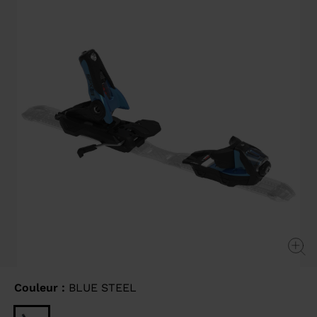
sur
la
même
page.
Couleur :
BLUE STEEL