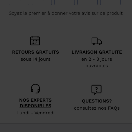
France
.
We
recommend
visiting
the
website
RETOURS GRATUITS
LIVRAISON GRATUITE
version
sous 14 jours
en 2 - 3 jours
for
ouvrables
United
States
.
NOS EXPERTS
QUESTIONS?
DISPONIBLES
consultez nos FAQs
Lundi - Vendredi