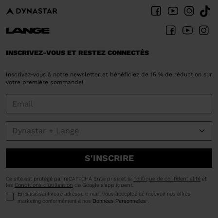
INSCRIVEZ-VOUS ET RESTEZ CONNECTÉS
Inscrivez-vous à notre newsletter et bénéficiez de 15 % de réduction sur
votre première commande!
S'INSCRIRE
Ce site est protégé par reCAPTCHA Enterprise et la
Politique de confidentialité
et
les
Conditions d'utilisation
de Google s'appliquent.
En saisissant votre adresse e-mail, vous acceptez de recevoir nos offres
marketing conformément à nos
Données Personnelles
.