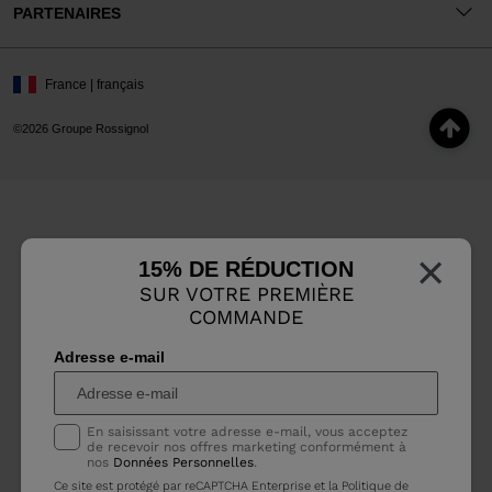
PARTENAIRES
France | français
©2026 Groupe Rossignol
×
15% DE RÉDUCTION
SUR VOTRE PREMIÈRE
COMMANDE
Adresse e-mail
En saisissant votre adresse e-mail, vous acceptez
de recevoir nos offres marketing conformément à
nos
Données Personnelles
.
Ce site est protégé par reCAPTCHA Enterprise et la
Politique de