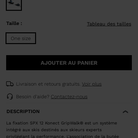
Taille :
Tableau des tailles
One size
Taille
One
AJOUTER AU PANIER
size
selected
Livraison et retours gratuits.
Voir plus
Besoin d'aide?
Contactez-nous
DESCRIPTION
La fixation SPX 12 Konect GripWalk® est un système
intégré aux skis destinés aux skieurs experts
privilégiant la performance. L'association de la butée