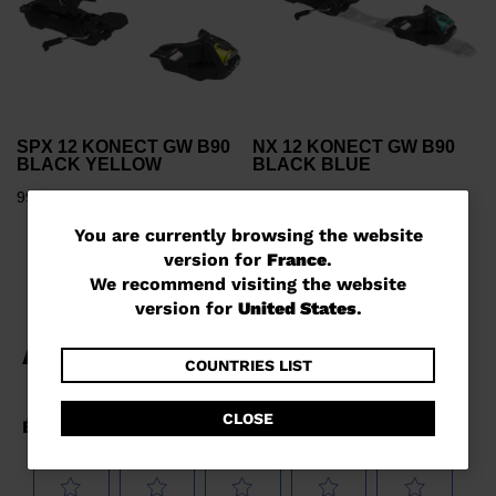
SPX 12 KONECT GW B90
NX 12 KONECT GW B90
BLACK YELLOW
BLACK BLUE
999,00 €
999,00 €
You
You are currently browsing the website
version for
France
.
are
We recommend visiting the website
currently
version for
United States
.
browsing
the
COUNTRIES LIST
website
CLOSE
version
for