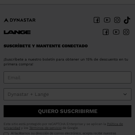
SUSCRÍBETE Y MANTENTE CONECTADO
¡Suscríbete a nuestro boletín para obtener un 15% de descuento en tu
primera compra!
QUIERO SUSCRIBIRME
Este sitio está protegido por reCAPTCHA Enterprise y se aplican la
Política de
privacidad
y los
Términos de servicio
de Google.
Al facilitarnos su dirección de correo electrónico, acepta recibir nuestras