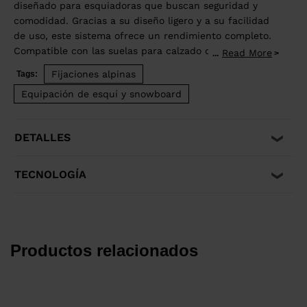
diseñado para esquiadoras que buscan seguridad y
comodidad. Gracias a su diseño ligero y a su facilidad
de uso, este sistema ofrece un rendimiento completo.
Compatible con las suelas para calzado de adulto ISO
Read More
...
5355 A y GripWalk® ISO 23223 A, este sistema permite
Fijaciones alpinas
Tags:
ajustar la longitud del calzado de 260 a 332 mm.
Equipación de esquí y snowboard
DETALLES
TECNOLOGÍA
Productos relacionados