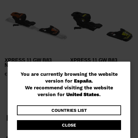
€
P
€
XPRESS 11 GW B83
XPRESS 11 GW B83
NEGRO NARANJA
BLACK YELLOW
You
You are currently browsing the website
€ 999,00
€ 999,00
version for
España
.
are
We recommend visiting the website
currently
version for
United States
.
browsing
the
COUNTRIES LIST
website
CLOSE
version