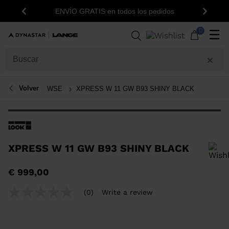
1
ENVÍO GRATIS en todos los pedidos
Anterior
Siguie
0
☰
Volver
WSE
XPRESS W 11 GW B93 SHINY BLACK
XPRESS W 11 GW B93 SHINY BLACK
Para añadir un producto a la lista de deseos, por favor selecciona una
€ 999,00
talla
(0)
Write a review
No
rating
value
Same
page