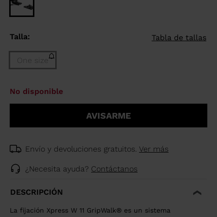
Talla:
Tabla de tallas
One size
Talla
No disponible
One
size
AVISARME
(Agotado)
selected
Envío y devoluciones gratuitos.
Ver más
¿Necesita ayuda?
Contáctanos
DESCRIPCIÓN
La fijación Xpress W 11 GripWalk® es un sistema