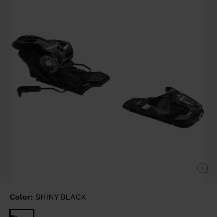
link.
Color:
SHINY BLACK