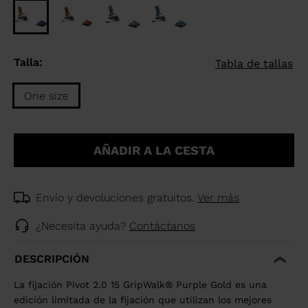
Talla:
Tabla de tallas
One size
Talla
One
AÑADIR A LA CESTA
size
selected
Envío y devoluciones gratuitos.
Ver más
¿Necesita ayuda?
Contáctanos
DESCRIPCIÓN
La fijación Pivot 2.0 15 GripWalk® Purple Gold es una
edición limitada de la fijación que utilizan los mejores