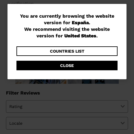
You
You are currently browsing the website
version for
España
.
are
We recommend visiting the website
currently
version for
United States
.
browsing
the
COUNTRIES LIST
website
CLOSE
version
for
España
.
We
recommend
visiting
the
website