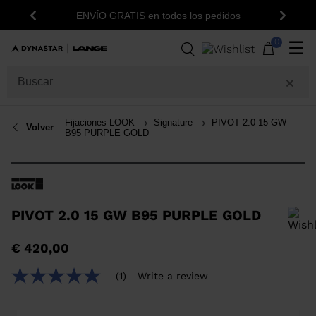
15% de descuen
ENVÍO GRATIS en todos los pedidos
Anterior
Siguie
suscrí
0
☰
Fijaciones LOOK
Signature
PIVOT 2.0 15 GW
Volver
B95 PURPLE GOLD
PIVOT 2.0 15 GW B95 PURPLE GOLD
Para añadir un producto a la lista de deseos, por favor selecciona una
€ 420,00
talla
(1)
Write a review
5.0
out
of
5