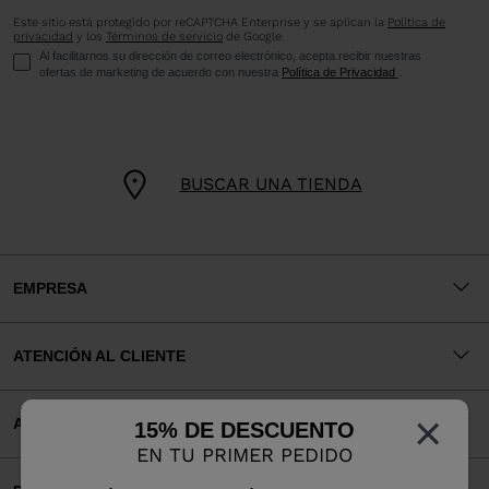
Este sitio está protegido por reCAPTCHA Enterprise y se aplican la
Política de
privacidad
y los
Términos de servicio
de Google.
Al facilitarnos su dirección de correo electrónico, acepta recibir nuestras
ofertas de marketing de acuerdo con nuestra
Política de Privacidad
.
BUSCAR UNA TIENDA
EMPRESA
ATENCIÓN AL CLIENTE
×
AVISOS LEGALES
15% DE DESCUENTO
EN TU PRIMER PEDIDO