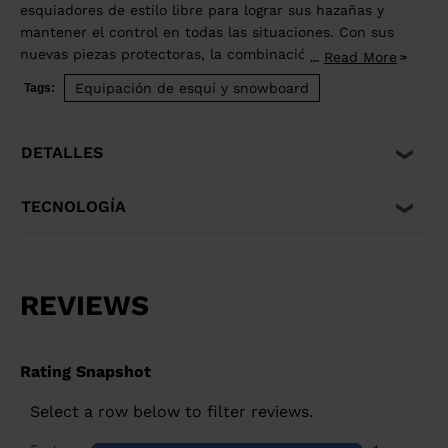
esquiadores de estilo libre para lograr sus hazañas y
mantener el control en todas las situaciones. Con sus
nuevas piezas protectoras, la combinación de piezas
Read More
...
de aluminio y acero, la talonera pivotante y un
Equipación de esquí y snowboard
Tags:
recorrido elástico récord, la fijación Pivot 2.0 es más
que nunca la referencia del mercado en cuanto a
rendimiento y fiabilidad. La fijación Pivot 2.0 es
DETALLES
compatible con las suelas para calzado de adulto ISO
5355 A y GripWalk® ISO 23223 A.
TECNOLOGÍA