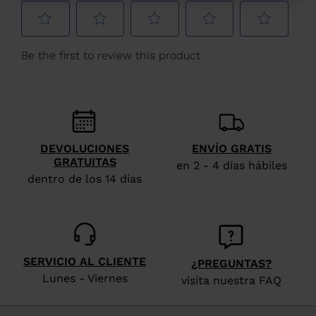
España
.
We
recommend
visiting
the
website
version
DEVOLUCIONES
ENVÍO GRATIS
GRATUITAS
for
en 2 - 4 días hábiles
dentro de los 14 días
United
States
.
SERVICIO AL CLIENTE
¿PREGUNTAS?
Lunes - Viernes
visita nuestra FAQ