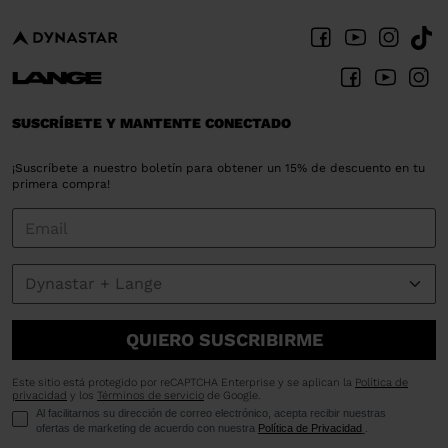
SUSCRÍBETE Y MANTENTE CONECTADO
¡Suscríbete a nuestro boletín para obtener un 15% de descuento en tu
primera compra!
QUIERO SUSCRIBIRME
Este sitio está protegido por reCAPTCHA Enterprise y se aplican la
Política de
privacidad
y los
Términos de servicio
de Google.
Al facilitarnos su dirección de correo electrónico, acepta recibir nuestras
ofertas de marketing de acuerdo con nuestra
Política de Privacidad
.