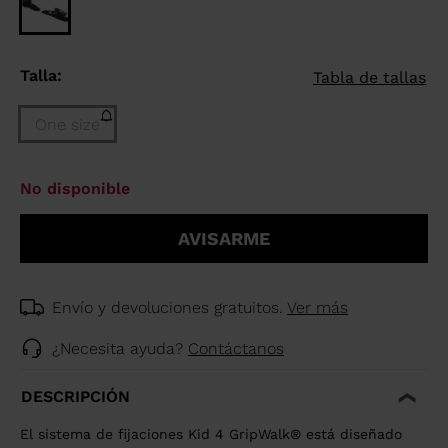
Talla:
Tabla de tallas
One size
Talla
No disponible
One
size
AVISARME
(Agotado)
selected
Envío y devoluciones gratuitos.
Ver más
¿Necesita ayuda?
Contáctanos
DESCRIPCIÓN
El sistema de fijaciones Kid 4 GripWalk® está diseñado