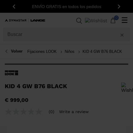
ENVÍO GRATIS en todos los pedidos
Anterior
Siguie
0
☰
Volver
Fijaciones LOOK
Niños
KID 4 GW B76 BLACK
KID 4 GW B76 BLACK
Para añadir un producto a la lista de deseos, por favor selecciona una
€ 999,00
talla
(0)
Write a review
No
rating
value
Same
page