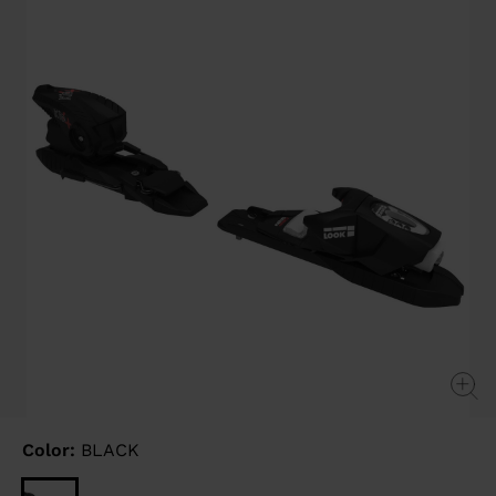
link.
Color:
BLACK