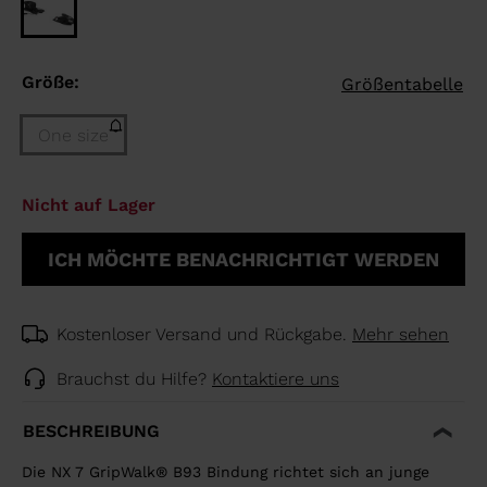
Größe:
Größentabelle
One size
Größe
Nicht auf Lager
One
size
ICH MÖCHTE BENACHRICHTIGT WERDEN
(Nicht
auf
Lager)
selected
Kostenloser Versand und Rückgabe.
Mehr sehen
Brauchst du Hilfe?
Kontaktiere uns
BESCHREIBUNG
Die NX 7 GripWalk® B93 Bindung richtet sich an junge