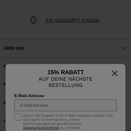
EIN GESCHÄFT FINDEN
ÜBER UNS
KUNDENSERVICE
×
15% RABATT
AUF DEINE NÄCHSTE
BESTELLUNG
RECHTLICHES
E-Mail-Adresse
AKZEPTIERTE ZAHLUNGEN
Durch die Eingabe Ihrer E-Mail-Adresse erklären Sie
sich damit einverstanden, unsere
APP
Marketingangebote gemäß unserer
Datenschutzrichtlinie
zu erhalten.