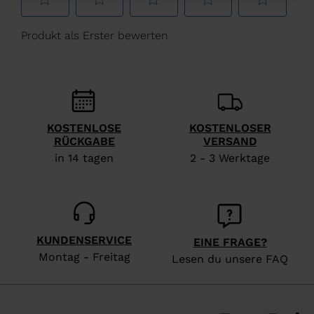
Deutschland
.
We
recommend
visiting
the
website
KOSTENLOSE
KOSTENLOSER
version
RÜCKGABE
VERSAND
in 14 tagen
2 - 3 Werktage
for
United
States
.
KUNDENSERVICE
EINE FRAGE?
Montag - Freitag
Lesen du unsere FAQ