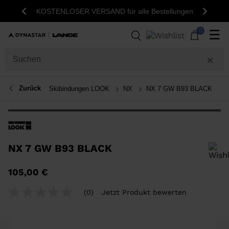
KOSTENLOSER VERSAND für alle Bestellungen
Zurück
Weite
0
☰
Zurück
Skibindungen LOOK
NX
NX 7 GW B93 BLACK
NX 7 GW B93 BLACK
Um ein Produkt zur Wunschliste hinzuzufügen, wählen Sie bitte eine
105,00 €
Größe aus
(0)
Jetzt Produkt bewerten
Kein
Beurteilungswert
Link
auf
derselben