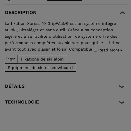
DESCRIPTION
La fixation Xpress 10 GripWalk® est un système intégré
au ski, ultraléger et sans outil. Grâce à sa conception
légère et à sa facilité d'utilisation, ce système offre des
performances complètes aux skieurs pour qui le ski rime
avant tout avec plaisir et loisir. Compatible avec les
Read More
...
semelles de chaussures adultes ISO 5355 A et GripWalk®
Fixations de ski alpin
Tags:
ISO 23223 A, ce système permet le réglage des
Equipment de ski et snowboard
chaussures de 260 à 385 mm de long.
DÉTAILS
TECHNOLOGIE