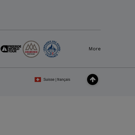
More
Suisse | français