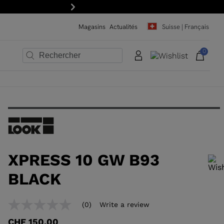
Suivant
Magasins
Actualités
Suisse | Français
0
×
×
×
×
×
×
XPRESS 10 GW B93
BLACK
Pour ajouter un produit à la liste de souhaits, veuillez sélectionner une
(0)
Write a review
No
taille
rating
CHF 150,00