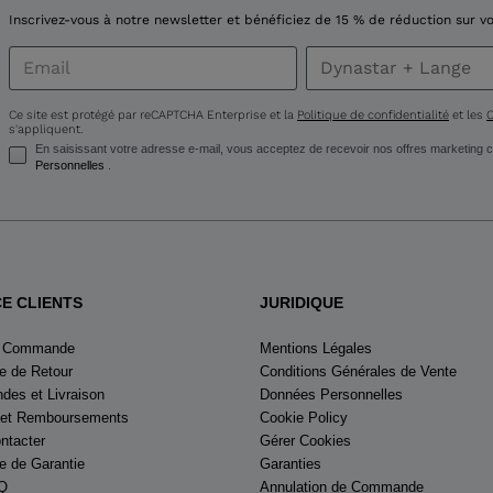
recommend
Inscrivez-vous à notre newsletter et bénéficiez de 15 % de réduction sur
visiting
the
Ce site est protégé par reCAPTCHA Enterprise et la
Politique de confidentialité
et les
C
s'appliquent.
website
En saisissant votre adresse e-mail, vous acceptez de recevoir nos offres marketin
Personnelles
.
version
for
United
CE CLIENTS
JURIDIQUE
States
.
e Commande
Mentions Légales
 de Retour
Conditions Générales de Vente
es et Livraison
Données Personnelles
 et Remboursements
Cookie Policy
ntacter
Gérer Cookies
 de Garantie
Garanties
Q
Annulation de Commande