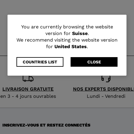
You
You are currently browsing the website
version for
Suisse
.
are
We recommend visiting the website version
for
United States
.
currently
browsing
COUNTRIES LIST
CLOSE
the
website
LIVRAISON GRATUITE
NOS EXPERTS DISPONIBL
version
en 3 - 4 jours ouvrables
Lundi - Vendredi
for
Suisse
.
INSCRIVEZ-VOUS ET RESTEZ CONNECTÉS
We