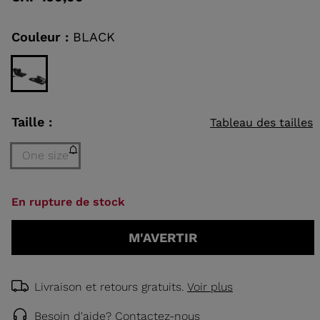
value
Same
page
link.
Couleur :
BLACK
EAUX DE
HOQUE
RANDONNÉE
DÉCOUVRIR
CONCEPT
Taille :
Tableau des tailles
One size
Taille
En rupture de stock
One
size
M'AVERTIR
(En
rupture
de
stock)
Livraison et retours gratuits.
Voir plus
selected
Besoin d'aide?
Contactez-nous