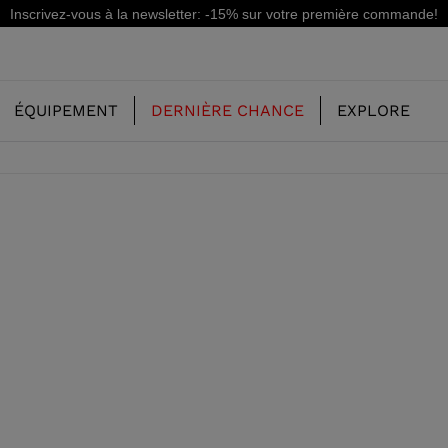
Inscrivez-vous à la newsletter: -15% sur votre première commande!
ÉQUIPEMENT
DERNIÈRE CHANCE
EXPLORE
NOTRE HISTOIRE
ENFANT
ENFANT
CONCEPT
SKI FREERIDE
CHAUSSURES DE SKI FREERIDE
SKIS ALL MOUNTAIN
RS
SKI ALL
CHAUSSURES DE SKI RACING
RACING
STE
SHADOW
SKI RACING
LX
E CHAUSSURES