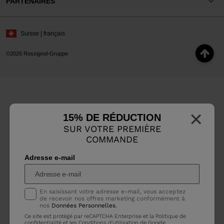
PARTENAIRES
Suisse | français
©2026 Rossignol-Gruppe
×
15% DE RÉDUCTION
SUR VOTRE PREMIÈRE
COMMANDE
Adresse e-mail
En saisissant votre adresse e-mail, vous acceptez
de recevoir nos offres marketing conformément à
nos
Données Personnelles
.
Ce site est protégé par reCAPTCHA Enterprise et la
Politique de
confidentialité
et les
Conditions d'utilisation
de Google