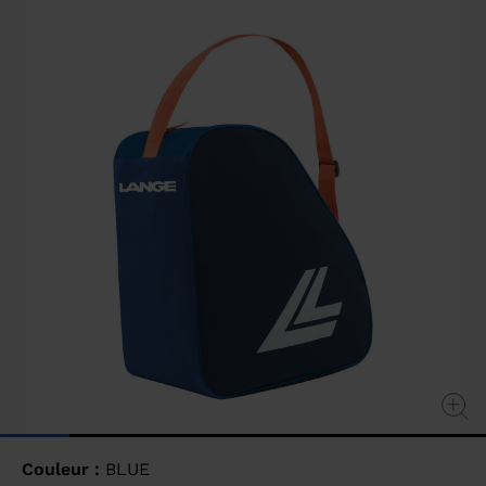
value
Same
page
link.
Couleur :
BLUE