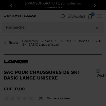
LIVRAISON GRATUITE sur toutes les
Insc
Précédent
Suiva
commandes
0
☰
Équipement
Sacs
SAC POUR CHAUSSURES DE
Retour
SKI BASIC Lange unisexe
SAC POUR CHAUSSURES DE SKI
BASIC LANGE UNISEXE
Pour ajouter un produit à la liste de souhaits, veuillez sélectionner une
CHF 37,00
taille
(0)
Write a review
No
rating