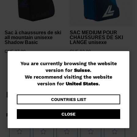
Sac à chaussures de ski
SAC MEDIUM POUR
all mountain unisexe
CHAUSSURES DE SKI
Shadow Basic
LANGE unisexe
CHF 37,00
CHF 82,00
You
You are currently browsing the website
version for
Suisse
.
are
We recommend visiting the website
currently
version for
United States
.
browsing
the
COUNTRIES LIST
website
CLOSE
version
for