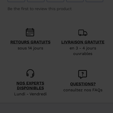
Suisse
.
We
recommend
visiting
the
website
RETOURS GRATUITS
LIVRAISON GRATUITE
version
sous 14 jours
en 3 - 4 jours
for
ouvrables
United
States
.
NOS EXPERTS
QUESTIONS?
DISPONIBLES
consultez nos FAQs
Lundi - Vendredi