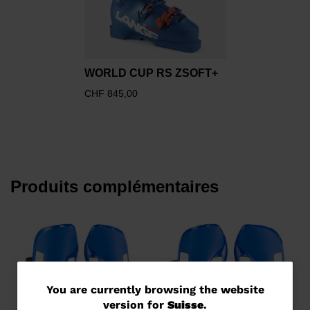
WORLD CUP RS ZSOFT+
CHF 845,00
Produits complémentaires
You
You are currently browsing the website
version for
Suisse
.