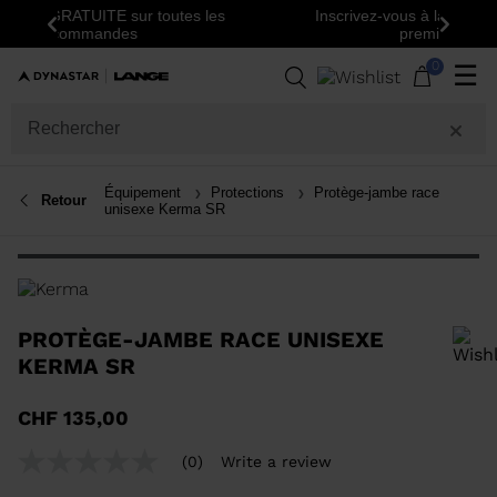
Inscrivez-vous à la newsletter: -15% sur votre
Précédent
Suiva
première commande!
0
☰
Équipement
Protections
Protège-jambe race
Retour
unisexe Kerma SR
PROTÈGE-JAMBE RACE UNISEXE
KERMA SR
Pour ajouter un produit à la liste de souhaits, veuillez sélectionner une
CHF 135,00
taille
(0)
Write a review
No
rating