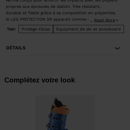
Kerma conçu pour amortir les impacts avec les piquets
propres aux épreuves de slalom. Très résistant,
durable et fiable grâce à sa composition en polyamide,
le LEG PROTECTION SR apparait comme un élément
Read More
...
indispensable à votre combinaison, qu'elle soit
Protège-tibias
Equipment de ski et snowboard
Tags:
renforcée ou non. Ses straps en velcro assurent un
maintien parfait, suffisant pour ne pas perdre en
route ces précieux centièmes qui vont vous porter vers
DÉTAILS
la victoire.
Complétez votre look