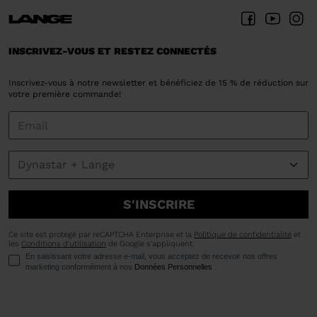
INSCRIVEZ-VOUS ET RESTEZ CONNECTÉS
Inscrivez-vous à notre newsletter et bénéficiez de 15 % de réduction sur
votre première commande!
S'INSCRIRE
Ce site est protégé par reCAPTCHA Enterprise et la
Politique de confidentialité
et
les
Conditions d'utilisation
de Google s'appliquent.
En saisissant votre adresse e-mail, vous acceptez de recevoir nos offres
marketing conformément à nos
Données Personnelles
.