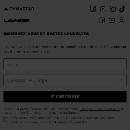
INSCRIVEZ-VOUS ET RESTEZ CONNECTÉS
Inscrivez-vous à notre newsletter et bénéficiez de 15 % de réduction sur
votre première commande!
S'INSCRIRE
Ce site est protégé par reCAPTCHA Enterprise et la
Politique de confidentialité
et
les
Conditions d'utilisation
de Google s'appliquent.
En saisissant votre adresse e-mail, vous acceptez de recevoir nos offres
marketing conformément à nos
Données Personnelles
.