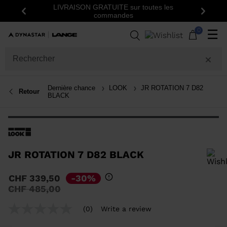
LIVRAISON GRATUITE sur toutes les
Insc
Précédent
Suiva
commandes
0
☰
Dernière chance
LOOK
JR ROTATION 7 D82
Retour
BLACK
JR ROTATION 7 D82 BLACK
Pour ajouter un produit à la liste de souhaits, veuillez sélectionner une
CHF 339,50
-30%
taille
Prix
à
CHF 485,00
réduit
de
(0)
Write a review
No
rating