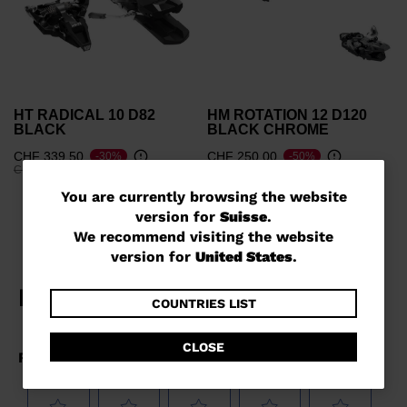
HT RADICAL 10 D82
HM ROTATION 12 D120
BLACK
BLACK CHROME
CHF 339,50
CHF 250,00
-30%
-50%
Prix réduit de
à
Prix réduit de
à
CHF 485,00
CHF 500,00
You
You are currently browsing the website
version for
Suisse
.
are
We recommend visiting the website
currently
version for
United States
.
browsing
the
COUNTRIES LIST
website
CLOSE
version
for