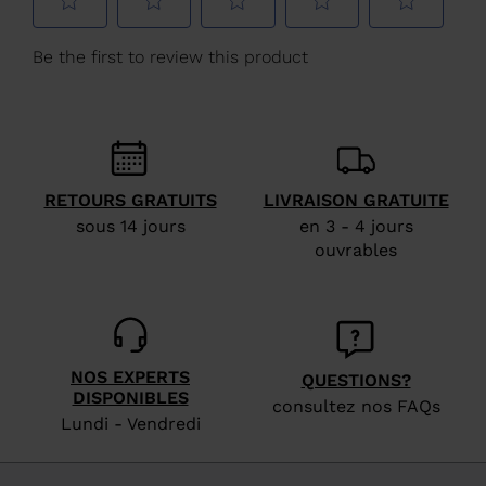
Suisse
.
We
recommend
visiting
the
website
RETOURS GRATUITS
LIVRAISON GRATUITE
version
sous 14 jours
en 3 - 4 jours
for
ouvrables
United
States
.
NOS EXPERTS
QUESTIONS?
DISPONIBLES
consultez nos FAQs
Lundi - Vendredi