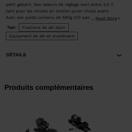
petit gabarit. Ses valeurs de réglage sont entre 2,5-7,
tant pour les chutes en torsion qu'en chute avant.
Avec son poids contenu de 590g (1/2 paire), sa butée
Read More
...
rotative pour une bonne élasticité et sa talonnière
Fixations de ski alpin
Tags:
avec des cales de montées basculantes et
Equipment de ski et snowboard
actionnables au bâton sans tourner la talonnière, cette
fixation permettra aux jeunes skieurs de découvrir la
randonnée avec un maximum de confort et de
DÉTAILS
sécurité.
Produits complémentaires
P
C