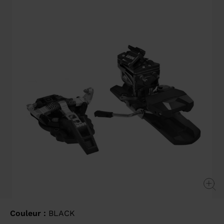
value
Same
page
link.
Couleur :
BLACK