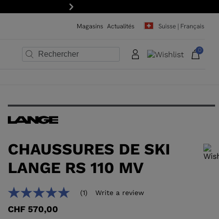
Suivant
Magasins
Actualités
Suisse | Français
0
×
×
×
×
×
×
CHAUSSURES DE SKI
LANGE RS 110 MV
Pour ajouter un produit à la liste de souhaits, veuillez sélectionner une
(1)
Write a review
5.0
taille
out
CHF 570,00
of