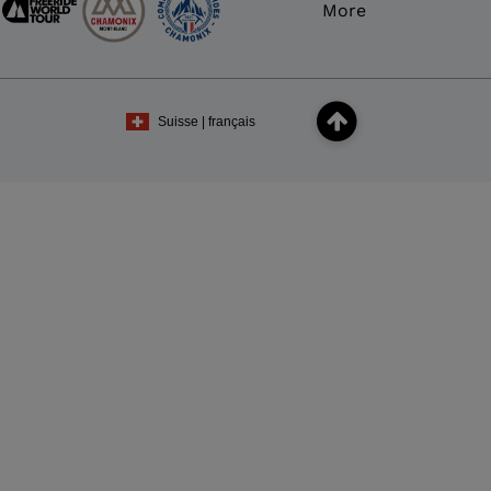
More
Suisse | français