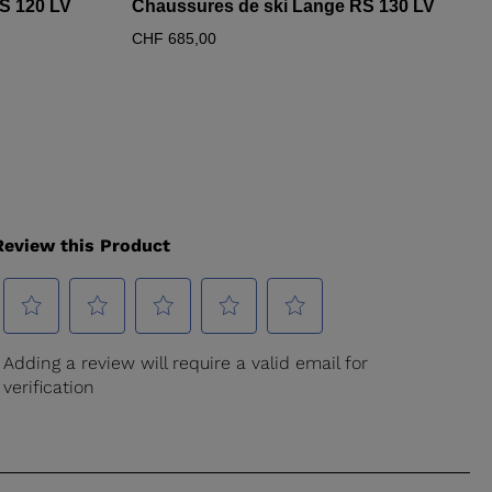
technologie révolutionnaire qui optimise la forme de la
S 120 LV
Chaussures de ski Lange RS 130 LV
coque afin d'augmenter le coefficient de pénétration
CHF 685,00
dans l'air et améliorer ainsi la réduction de trainée.
Transmission d'énergie optimisée
Notre toute nouvelle technologie Air Flow est complétée
par une autre innovation phare : le Race Flex Adjust.
Disponible dans deux densités, cette plaque située à
l'arrière de la chaussure assure une meilleure
transmission d'énergie entre la coque et le collier. Dans
sa version la plus souple en PU 53, elle offre la possibilité
d'adoucir le flex de 8% sans créer de jeu ou de perte
d'énergie.
Confort absolu, contrôle précis
Les chaussons anatomiques et préformés DUAL 3D PRO
épousent parfaitement la forme du pied pour un
ajustement plus confortable, de la précision et un
maintien du pied optimal. Ils sont entièrement
personnalisables avec deux mousses haute densités,
situées sur les zones clés, pour un ajustement sur-