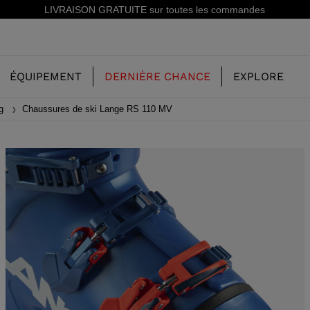
Inscrivez-vous à la newsletter: -15% sur votre première commande!
ÉQUIPEMENT
DERNIÈRE CHANCE
EXPLORE
ng
Chaussures de ski Lange RS 110 MV
NOTRE HISTOIRE
ENFANT
ENFANT
CONCEPT
SKI FREERIDE
CHAUSSURES DE SKI FREERIDE
SKIS ALL MOUNTAIN
RS
SKI ALL
CHAUSSURES DE SKI RACING
RACING
STE
SHADOW
SKI RACING
LX
E CHAUSSURES