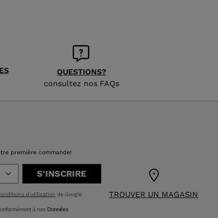
mesure ainsi qu'un confort et un soutien améliorés.
Légèreté et durabilité
Les boucles en aluminium réduisent le poids et
augmentent la résistance pour une fermeture efficace et
une durabilité à long terme.
ES
QUESTIONS?
Ajustement performant - MV
consultez nos FAQs
Le FIT PERFORMANCE de Lange offre un last précis mais
plus confortable de 100 mm. Il est conçu pour les skieurs
aux pieds medium et ceux qui recherchent une
compression du pied plus douce pour davantage de
confort.
 votre première commande!
S'INSCRIRE
TROUVER UN MAGASIN
onditions d'utilisation
de Google
g conformément à nos
Données