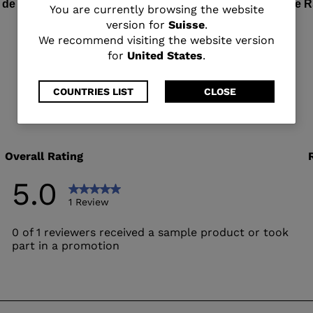
de ski RS 130 MV
Chaussures de ski Lange R
You
You are currently browsing the website
version for
Suisse
.
CHF 630,00
are
We recommend visiting the website version
for
United States
.
currently
browsing
COUNTRIES LIST
CLOSE
the
website
version
for
Suisse
.
We
recommend
visiting