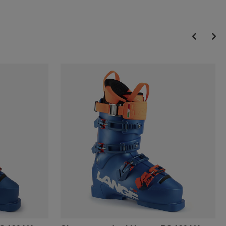
pour une plus grande efficacité. Dotée d'un flex plus
tolérant et d'un last plus large de 100 mm, elle assure
réactivité et confort aux skieurs, moniteurs et coureurs à
la recherche de vitesse, de puissance et de précision sur
neige. Sur la piste, ne faite qu'un avec votre chaussure.
Puissance, rebond et contrôle améliorés
La technologie Dual Core mélange des matériaux de
différentes rigidités afin d'offrir au skieur une plus
grande réactivité, davantage de puissance et un rebond
explosif pour des performances accrues.
Design plus fluide et aérodynamique
Les nouvelles chaussures de course RS sont plus
aérodynamiques que jamais grâce à notre collaboration
avec l'équipe de Formule 1 Sauber-Alfa Romeo Racing.
Ensemble, nous avons développé la chaussure de ski la
plus aérodynamique du marché. C'est dans leur
soufflerie qu'est né le concept "Air Flow" pour vous
permettre d'aller encore plus vite. Il s'agit d'une