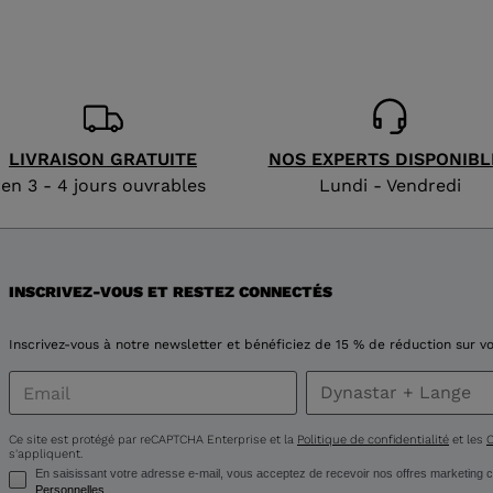
the
website
version
for
LIVRAISON GRATUITE
NOS EXPERTS DISPONIBL
en 3 - 4 jours ouvrables
Lundi - Vendredi
United
States
.
INSCRIVEZ-VOUS ET RESTEZ CONNECTÉS
Inscrivez-vous à notre newsletter et bénéficiez de 15 % de réduction sur
Ce site est protégé par reCAPTCHA Enterprise et la
Politique de confidentialité
et les
C
s'appliquent.
En saisissant votre adresse e-mail, vous acceptez de recevoir nos offres marketin
Personnelles
.