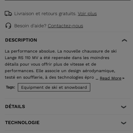
Livraison et retours gratuits.
Voir plus
Besoin d'aide?
Contactez-nous
DESCRIPTION
La performance absolue. La nouvelle chaussure de ski
Lange RS 110 MV a été repensée dans les moindres
détails pour vous offrir plus de vitesse et de
performances. Elle associe un design aérodynamique,
testé en soufflerie, à des technologies éprouvées en
Read More
...
compétition. Conçue avec la construction Dual Core,
Equipment de ski et snowboard
Tags:
développée par le service course Lange, la RS 110 MV
délivre puissance et rebond explosif. Telle une extension
naturelle du corps, elle offre un contrôle parfait à
DÉTAILS
chaque virage. La nouvelle innovation Race Flex Adjust
assure quant à elle une diffusion optimale de la
TECHNOLOGIE
puissance et, dans sa version la plus souple, offre la
possibilité d'adoucir le flex sans déperdition d'énergie