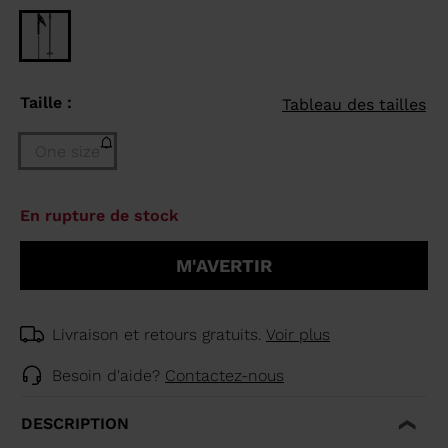
Taille :
Tableau des tailles
One size
Taille
En rupture de stock
One
size
M'AVERTIR
(En
rupture
de
stock)
Livraison et retours gratuits.
Voir plus
selected
Besoin d'aide?
Contactez-nous
DESCRIPTION