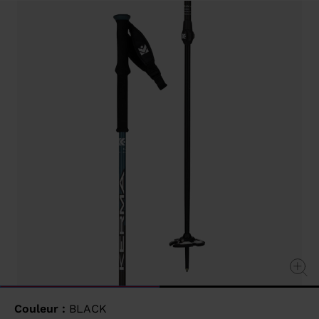
value
Same
page
link.
Couleur :
BLACK