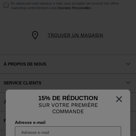
En saisissant votre adresse e-mail, vous acceptez de recevoir nos offres
marketing conformément à nos
Données Personnelles
.
TROUVER UN MAGASIN
À PROPOS DE NOUS
SERVICE CLIENTS
×
15% DE RÉDUCTION
JURIDIQUE
SUR VOTRE PREMIÈRE
COMMANDE
PAIEMENTS ACCEPTÉS
Adresse e-mail