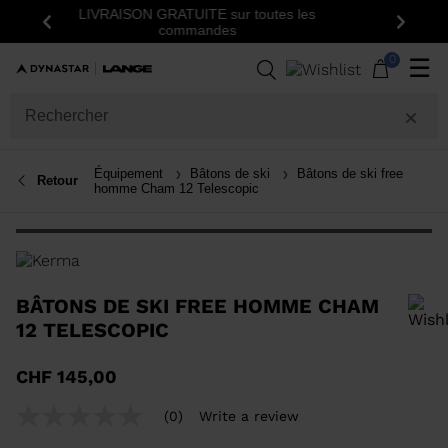
 GRATUITE sur toutes les
Inscrivez-vous à la newsletter:
Précédent
Suiva
commandes
première comman
0
☰
Équipement
Bâtons de ski
Bâtons de ski free
Retour
homme Cham 12 Telescopic
BÂTONS DE SKI FREE HOMME CHAM
12 TELESCOPIC
Pour ajouter un produit à la liste de souhaits, veuillez sélectionner une
CHF 145,00
taille
(0)
Write a review
No
rating