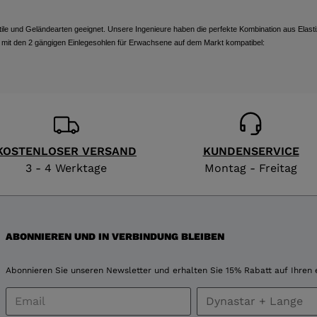
recommend
visiting
tile und Geländearten geeignet. Unsere Ingenieure haben die perfekte Kombination aus Elastizi
it den 2 gängigen Einlegesohlen für Erwachsene auf dem Markt kompatibel:
the
website
version
for
KOSTENLOSER VERSAND
KUNDENSERVICE
United
3 - 4 Werktage
Montag - Freitag
States
.
ABONNIEREN UND IN VERBINDUNG BLEIBEN
Abonnieren Sie unseren Newsletter und erhalten Sie 15% Rabatt auf Ihren 