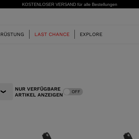
KOSTENLOSER VERSAND für alle Bestellungen
SRÜSTUNG
LAST CHANCE
EXPLORE
UNSERE
KINDER
KINDER
GESCHICHTE
NUR VERFÜGBARE
OFF
ARTIKEL ANZEIGEN
ERIDE
SKISCHUHE-FREERIDE
SKIS-ALL MOUNTAIN
CONCEPT
 MOUNTAIN UND
SKISCHUHE-RACING
RACING
RS
SHADOW
ING
LX