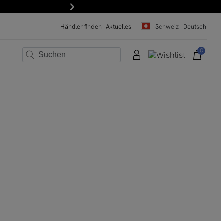
Weiter
Händler finden
Aktuelles
Schweiz | Deutsch
0
×
×
×
×
×
×