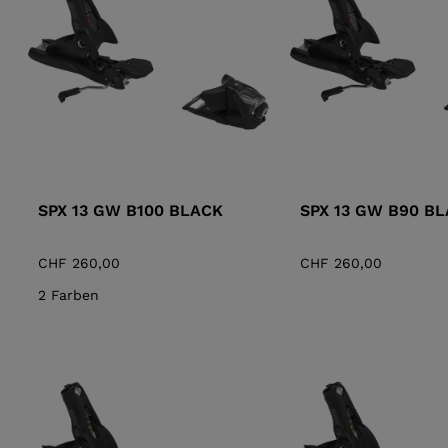
ALL-MOUNTAIN-
SKITOUREN
REIHE
ZUBEHÖR
TASCHEN UND
SKISTÖ
DYNASTAR
LANGE
RUCKSÄCKE
RACING
PIVOT
SPX 13 GW B100 BLACK
SPX 13 GW B90 B
CHF 260,00
CHF 260,00
2 Farben
KINDER
APRÈS-SKI