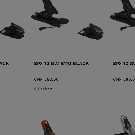
XT3 FREE
CKE
PROTEKTOREN
F
XT3 TOUR HYBRID
LOOK
SPX
NX
ENT
ENTDECKEN
CO
LACK
SPX 13 GW B110 BLACK
SPX 13 
CHF 260,00
CHF 260,
2 Farben