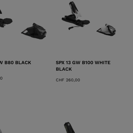
ELLE
TOURING
DECKEN
NCEPT
GW B80 BLACK
SPX 13 GW B100 WHITE
BLACK
00
CHF 260,00