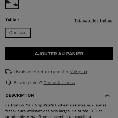
Taille :
Tableau des tailles
One size
Taille
One
AJOUTER AU PANIER
size
selected
Livraison et retours gratuits.
Voir plus
Besoin d'aide?
Contactez-nous
DESCRIPTION
La fixation NX 7 GripWalk® B93 est destinée aux jeunes
freeskieurs utilisant des skis larges. Sa butée FDC et
sa talonnière NX offrent ensemble un excellent