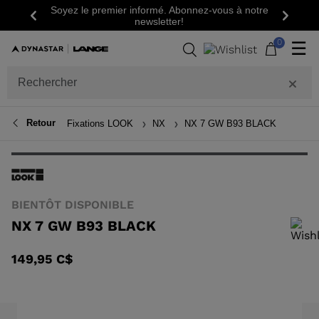
Soyez le premier informé. Abonnez-vous à notre
Précédent
Suiva
newsletter!
0
☰
Retour
Fixations LOOK
NX
NX 7 GW B93 BLACK
BIENTÔT DISPONIBLE
NX 7 GW B93 BLACK
Pour ajouter un produit à la liste de souhaits, veuillez sélectionner une
149,95 C$
taille