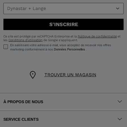
S'INSCRIRE
Ce site est protégé par reCAPTCHA Enterprise et la
Politique de confidentialité
et
les
Conditions d'utilisation
de Google s'appliquent.
En saisissant votre adresse e-mail, vous acceptez de recevoir nos offres
marketing conformément à nos
Données Personnelles
.
TROUVER UN MAGASIN
À PROPOS DE NOUS
SERVICE CLIENTS