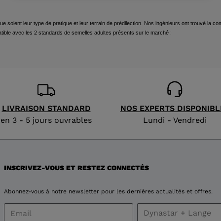
website
version
soient leur type de pratique et leur terrain de prédilection. Nos ingénieurs ont trouvé la com
tible avec les 2 standards de semelles adultes présents sur le marché :
for
Canada
.
We
recommend
LIVRAISON STANDARD
NOS EXPERTS DISPONIBL
visiting
en 3 - 5 jours ouvrables
Lundi - Vendredi
the
website
INSCRIVEZ-VOUS ET RESTEZ CONNECTÉS
version
Abonnez-vous à notre newsletter pour les dernières actualités et offres.
for
United