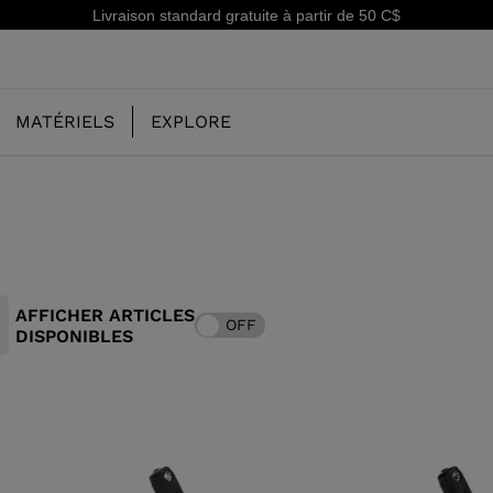
Livraison standard gratuite à partir de 50 C$
MATÉRIELS
EXPLORE
NOTRE HISTOIRE
ENFANT
ENFANT
AFFICHER ARTICLES
OFF
CONCEPT
DISPONIBLES
SKI FREERIDE
CHAUSSURES DE SKI FREERIDE
SKIS ALL MOUNTAIN
RS
SKI ALL
CHAUSSURES DE SKI ALL
RACING
STE
MOUNTAIN ET PISTE
SHADOW
SKI RACING
CHAUSSURES DE SKI RACING
LX
E CHAUSSURES