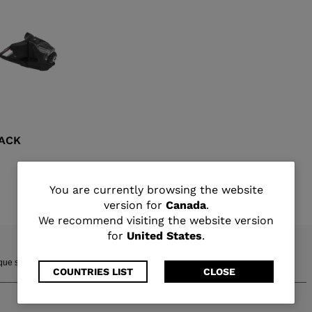
LACK
You
You are currently browsing the website
version for
Canada
.
are
We recommend visiting the website version
for
United States
.
currently
e soient leur type de pratique et leur terrain de prédilection.
browsing
COUNTRIES LIST
CLOSE
the