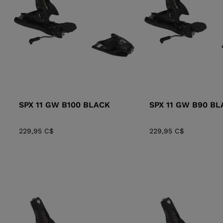
GAMME TOUT
SKIS DE RANDONNÉE
RANDONNÉE
DE SKI
TERRAIN
SACS
BÂTONS 
ACCESSOIRES DE CHAUSSURES
DE SKI
RACE
PIVOT
SPX 11 GW B100 BLACK
SPX 11 GW B90 BL
229,95 C$
229,95 C$
ENFANT
CHAUSSURES