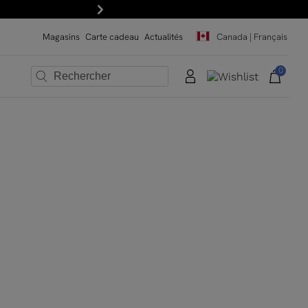
Suivant
Magasins
Carte cadeau
Actualités
Canada | Français
0
×
×
×
×
×