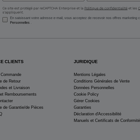
States
.
Ce site est protégé par reCAPTCHA Enterprise et la
Politique de confidentialité
et les
C
s'appliquent.
En saisissant votre adresse e-mail, vous acceptez de recevoir nos offres marketin
Personnelles
.
CE CLIENTS
JURIDIQUE
e Commande
Mentions Légales
 de Retour
Conditions Générales de Vente
es et Livraison
Données Personnelles
 et Remboursements
Cookie Policy
ntacter
Gérer Cookies
 de Garantie/de Pièces
Garanties
Q
Déclaration d'Accessibilité
Manuels et Certificats de Conformité