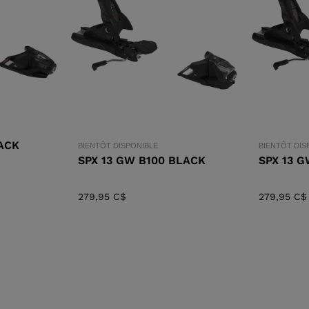
XT3 FREE
XT3 TOUR HYBRID
DE SKI
PROTECTIONS
P
P
SPX
NX
DÉCOUVRIR
ACK
BIENTÔT DISPONIBLE
BIENTÔT DIS
SPX 13 GW B100 BLACK
SPX 13 
279,95 C$
279,95 C$