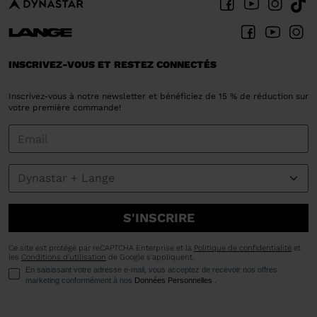
INSCRIVEZ-VOUS ET RESTEZ CONNECTÉS
Inscrivez-vous à notre newsletter et bénéficiez de 15 % de réduction sur
votre première commande!
S'INSCRIRE
Ce site est protégé par reCAPTCHA Enterprise et la
Politique de confidentialité
et
les
Conditions d'utilisation
de Google s'appliquent.
En saisissant votre adresse e-mail, vous acceptez de recevoir nos offres
marketing conformément à nos
Données Personnelles
.