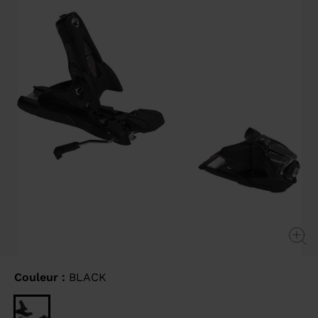
link.
Couleur :
BLACK