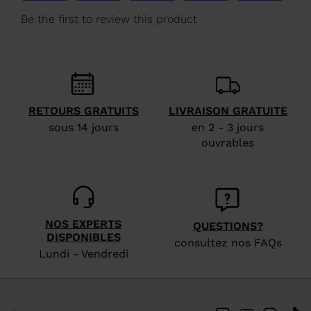
Belgique
.
We
recommend
visiting
the
website
RETOURS GRATUITS
LIVRAISON GRATUITE
version
sous 14 jours
en 2 - 3 jours
ouvrables
for
United
States
.
NOS EXPERTS
QUESTIONS?
DISPONIBLES
consultez nos FAQs
Lundi - Vendredi