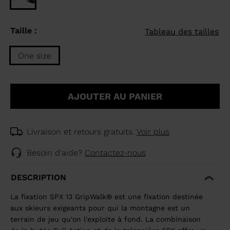
Taille :
Tableau des tailles
One size
Taille
One
AJOUTER AU PANIER
size
selected
Livraison et retours gratuits.
Voir plus
Besoin d'aide?
Contactez-nous
DESCRIPTION
La fixation SPX 13 GripWalk® est une fixation destinée
aux skieurs exigeants pour qui la montagne est un
terrain de jeu qu'on l'exploite à fond. La combinaison