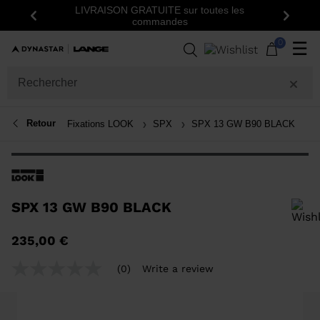
LIVRAISON GRATUITE sur toutes les
Précédent
Suiva
commandes
0
☰
Retour
Fixations LOOK
SPX
SPX 13 GW B90 BLACK
SPX 13 GW B90 BLACK
Pour ajouter un produit à la liste de souhaits, veuillez sélectionner une
235,00 €
taille
(0)
Write a review
No
rating
value
Same
page