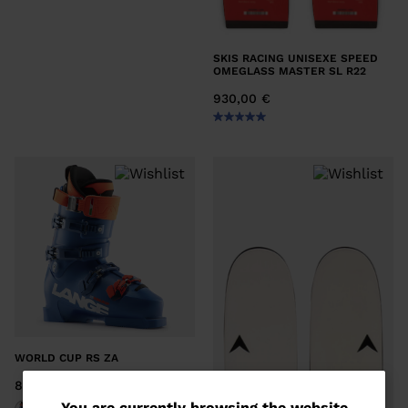
SKIS RACING UNISEXE SPEED
OMEGLASS MASTER SL R22
930,00 €
WORLD CUP RS ZA
830,00 €
You are currently browsing the website