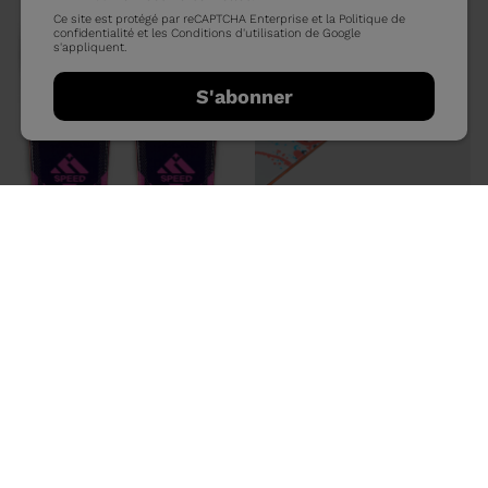
Ce site est protégé par reCAPTCHA Enterprise et la
Politique de
confidentialité
et les
Conditions d'utilisation
de Google
s'appliquent.
S'abonner
ÉDITION LIMITÉE
M-FREE 108 FWT LTD OPEN
720,00 €