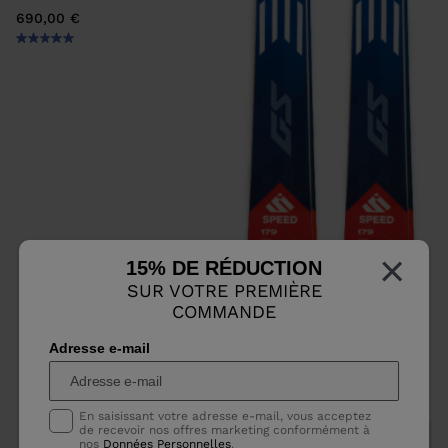
690,00 €
×
15% DE RÉDUCTION
SUR VOTRE PREMIÈRE
COMMANDE
SKIS RACING UNISEXE SPEED
COURSE MASTER GS R22
Adresse e-mail
1.310,00 €
En saisissant votre adresse e-mail, vous acceptez
de recevoir nos offres marketing conformément à
nos
Données Personnelles
.