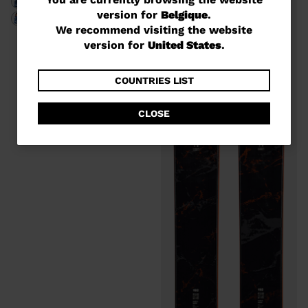
You
version for
Belgique
.
are
We recommend visiting the website
currently
version for
United States
.
browsing
the
COUNTRIES LIST
website
CLOSE
version
for
Belgique
.
We
recommend
visiting
the
website
version