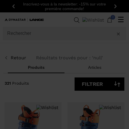
Inscrivez-vous à la newsletter: -15% sur votre
Précédent
Suiva
première commande!
321
Produits
0
☰
GENRE
CATÉGORIE
Retour
Résultats trouvés pour : ‘
null
’
TAILLE
Produits
Articles
PRIX
321
Produits
FILTRER
COULEUR
AFFICHER
ARTICLES
OFF
DISPONIBLES