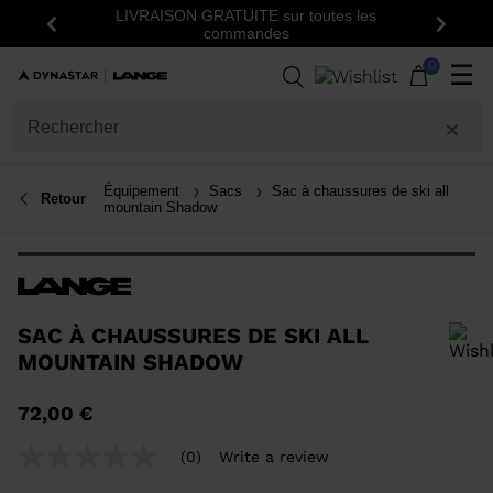
LIVRAISON GRATUITE sur toutes les
Précédent
Suiva
commandes
0
☰
Équipement
Sacs
Sac à chaussures de ski all
Retour
mountain Shadow
SAC À CHAUSSURES DE SKI ALL
MOUNTAIN SHADOW
Pour ajouter un produit à la liste de souhaits, veuillez sélectionner une
72,00 €
taille
(0)
Write a review
No
rating