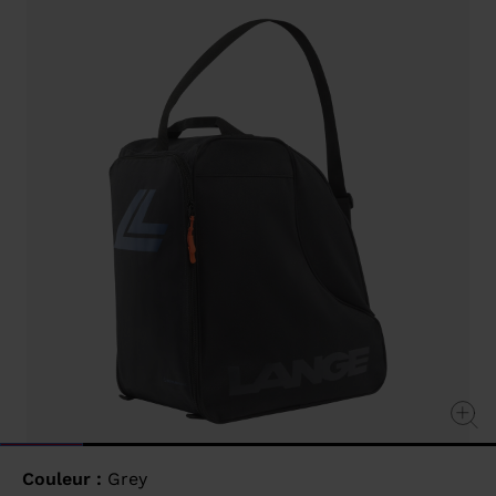
value
Same
page
link.
Couleur :
Grey