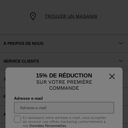
TROUVER UN MAGASIN
À PROPOS DE NOUS
SERVICE CLIENTS
×
15% DE RÉDUCTION
JURIDIQUE
SUR VOTRE PREMIÈRE
COMMANDE
PAIEMENTS ACCEPTÉS
Adresse e-mail
APPLI
En saisissant votre adresse e-mail, vous acceptez
de recevoir nos offres marketing conformément à
nos
Données Personnelles
.