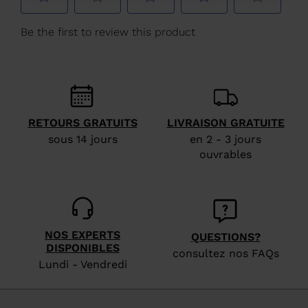
Belgique
.
We
recommend
visiting
the
website
RETOURS GRATUITS
LIVRAISON GRATUITE
version
sous 14 jours
en 2 - 3 jours
for
ouvrables
United
States
.
NOS EXPERTS
QUESTIONS?
DISPONIBLES
consultez nos FAQs
Lundi - Vendredi