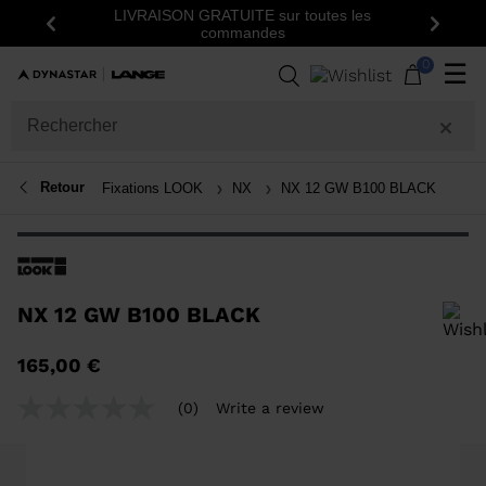
LIVRAISON GRATUITE sur toutes les
Précédent
Suiva
commandes
0
☰
Retour
Fixations LOOK
NX
NX 12 GW B100 BLACK
NX 12 GW B100 BLACK
Pour ajouter un produit à la liste de souhaits, veuillez sélectionner une
165,00 €
taille
(0)
Write a review
No
rating
value
Same
page