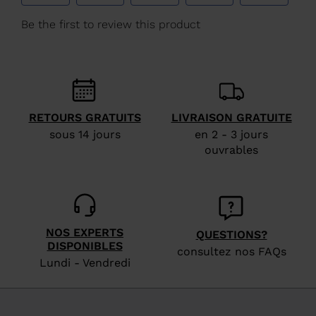
Belgique
.
We
recommend
visiting
the
website
RETOURS GRATUITS
LIVRAISON GRATUITE
version
sous 14 jours
en 2 - 3 jours
ouvrables
for
United
States
.
NOS EXPERTS
QUESTIONS?
DISPONIBLES
consultez nos FAQs
Lundi - Vendredi