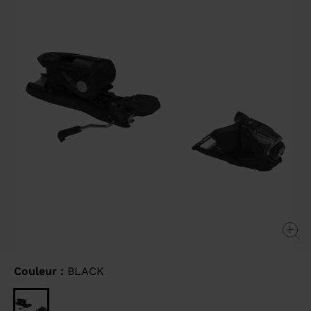
link.
Couleur :
BLACK