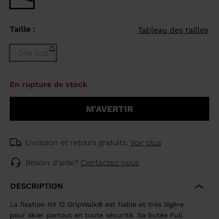
Taille :
Tableau des tailles
One size
Taille
En rupture de stock
One
size
M'AVERTIR
(En
rupture
de
stock)
Livraison et retours gratuits.
Voir plus
selected
Besoin d'aide?
Contactez-nous
DESCRIPTION
La fixation NX 12 GripWalk® est fiable et très légère
pour skier partout en toute sécurité. Sa butée Full