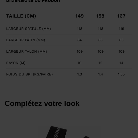
DIMENSIONS DU PRODUIT
TAILLE (CM)
149
158
167
LARGEUR SPATULE (MM)
118
118
119
LARGEUR PATIN (MM)
84
85
85
LARGEUR TALON (MM)
109
109
109
RAYON (M)
10
12
14
POIDS DU SKI (KG/PAIRE)
1.3
1.4
1.55
Complétez votre look