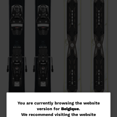
You
You are currently browsing the website
version for
Belgique
.
are
We recommend visiting the website