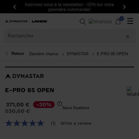
Inscrivez-vous à la newsletter: -15% sur votre
Précédent
Suiva
première commande!
0
☰
Retour
Dernière chance
DYNASTAR
E-PRO 85 OPEN
E-PRO 85 OPEN
Pour ajouter un produit à la liste de souhaits, veuillez sélectionner une
371,00 €
-30%
taille
Sans fixations
Prix
à
530,00 €
réduit
de
(1)
Write a review
5.0
out
of