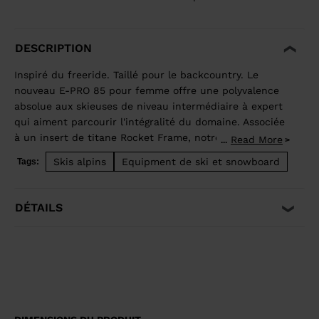
DESCRIPTION
Inspiré du freeride. Taillé pour le backcountry. Le
nouveau E-PRO 85 pour femme offre une polyvalence
absolue aux skieuses de niveau intermédiaire à expert
qui aiment parcourir l'intégralité du domaine. Associée
à un insert de titane Rocket Frame, notre construction
Read More
...
Hybrid Core innovante procure un surcroît de stabilité
Skis alpins
Equipment de ski et snowboard
Tags:
qui garantit une glisse fluide et une accroche fiable
quel que soit le type de neige. Faites-vous plaisir aussi
bien dans les grands espaces vierges qu'en taillant de
DÉTAILS
longues courbes précises sur la neige dure des pistes
damées.