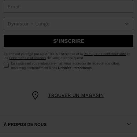
S'INSCRIRE
Ce site est protégé par reCAPTCHA Enterprise et la
Politique de confidentialité
et
les
Conditions d'utilisation
de Google s'appliquent.
En saisissant votre adresse e-mail, vous acceptez de recevoir nos offres
marketing conformément à nos
Données Personnelles
.
TROUVER UN MAGASIN
À PROPOS DE NOUS